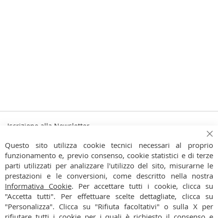
Iscrizione alla Newsletter
Iscriviti
Ch
Iscriviti
Questo sito utilizza cookie tecnici necessari al proprio
alla
funzionamento e, previo consenso, cookie statistici e di terze
Ho preso visione dell'
Informativa Privacy
nostra
parti utilizzati per analizzare l'utilizzo del sito, misurarne le
Newsletter:
prestazioni e le conversioni, come descritto nella nostra
CONTATTI
Informativa Cookie
. Per accettare tutti i cookie, clicca su
"Accetta tutti". Per effettuare scelte dettagliate, clicca su
CONDIZIONI
"Personalizza". Clicca su "Rifiuta facoltativi" o sulla X per
rifiutare tutti i cookie per i quali è richiesto il consenso e