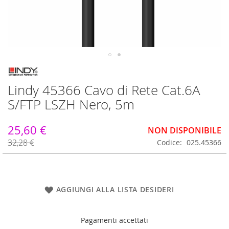
Vai
all'inizio
Lindy 45366 Cavo di Rete Cat.6A
della
galleria
S/FTP LSZH Nero, 5m
di
immagini
25,60 €
NON DISPONIBILE
32,28 €
Codice
025.45366
AGGIUNGI ALLA LISTA DESIDERI
Pagamenti accettati