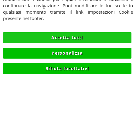
PAGAMENTI
continuare la navigazione. Puoi modificare le tue scelte in
qualsiasi momento tramite il link
Impostazioni Cookie
SPEDIZIONI
presente nel footer.
PRIVACY
Accetta tutti
RECESSO
Personalizza
COOKIE
Rifiuta facoltativi
© 2012-2026 NIKMART.IT - P.IVA IT03420740130 - TEL
+390315476613 - INFO@NIKMART.IT