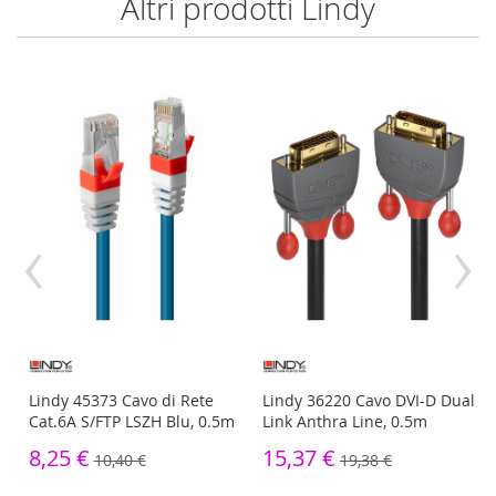
Altri prodotti Lindy
‹
›
Lindy 45373 Cavo di Rete
Lindy 36220 Cavo DVI-D Dual
Cat.6A S/FTP LSZH Blu, 0.5m
Link Anthra Line, 0.5m
8,25 €
15,37 €
10,40 €
19,38 €