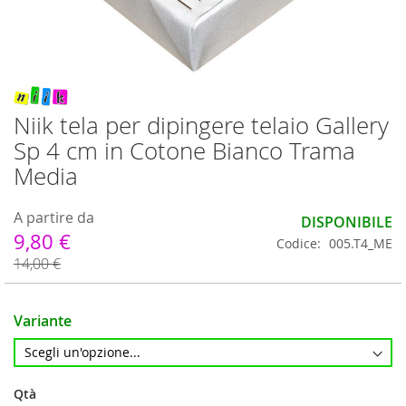
Vai
all'inizio
Niik tela per dipingere telaio Gallery
della
Sp 4 cm in Cotone Bianco Trama
galleria
di
Media
immagini
A partire da
DISPONIBILE
9,80 €
Codice
005.T4_ME
14,00 €
Variante
Qtà