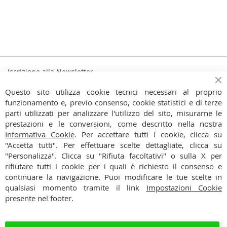
Iscrizione alla Newsletter
Iscriviti
Ch
Iscriviti
Questo sito utilizza cookie tecnici necessari al proprio
alla
funzionamento e, previo consenso, cookie statistici e di terze
Ho preso visione dell'
Informativa Privacy
nostra
parti utilizzati per analizzare l'utilizzo del sito, misurarne le
Newsletter:
prestazioni e le conversioni, come descritto nella nostra
CONTATTI
Informativa Cookie
. Per accettare tutti i cookie, clicca su
"Accetta tutti". Per effettuare scelte dettagliate, clicca su
CONDIZIONI
"Personalizza". Clicca su "Rifiuta facoltativi" o sulla X per
rifiutare tutti i cookie per i quali è richiesto il consenso e
PAGAMENTI
continuare la navigazione. Puoi modificare le tue scelte in
qualsiasi momento tramite il link
Impostazioni Cookie
SPEDIZIONI
presente nel footer.
PRIVACY