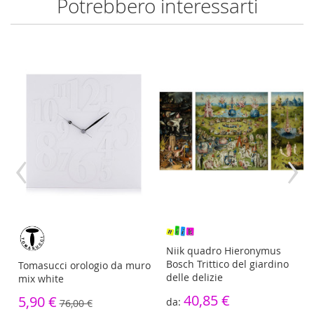
Potrebbero interessarti
‹
›
re
Niik quadro Hieronymus
Bosch Trittico del giardino
Tomasucci orologio da muro
delle delizie
mix white
40,85 €
5,90 €
76,00 €