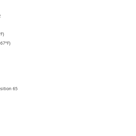
z
F)
167°F)
sition 65