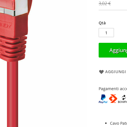
3,02 €
Qtà
Aggiung
AGGIUNGI 
Pagamenti acce
Cavo Pat