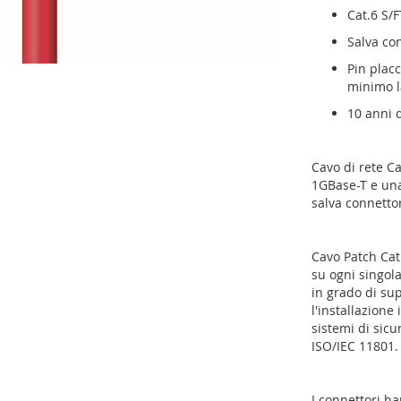
Cat.6 S/
Salva co
Pin placc
minimo l
10 anni 
Cavo di rete C
1GBase-T e una
salva connettor
Cavo Patch Cat.
su ogni singol
in grado di su
l'installazione
sistemi di sicu
ISO/IEC 11801.
I connettori h