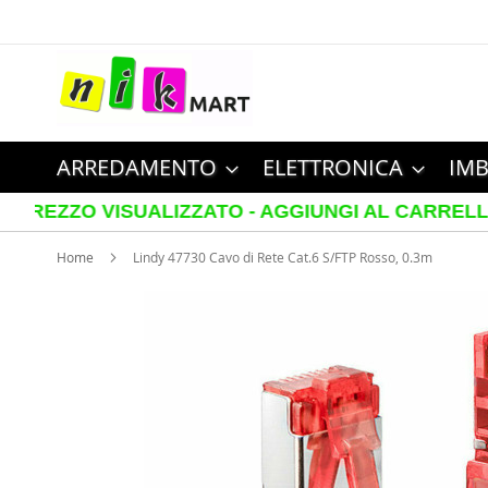
Salta
al
contenuto
ARREDAMENTO
ELETTRONICA
IMB
 VISUALIZZATO - AGGIUNGI AL CARRELLO PER VED
Home
Lindy 47730 Cavo di Rete Cat.6 S/FTP Rosso, 0.3m
Vai
alla
fine
della
galleria
di
immagini