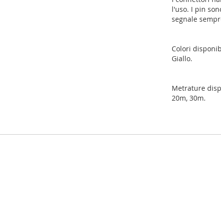
l'uso. I pin so
segnale sempre 
Colori disponib
Giallo.
Metrature disp
20m, 30m.