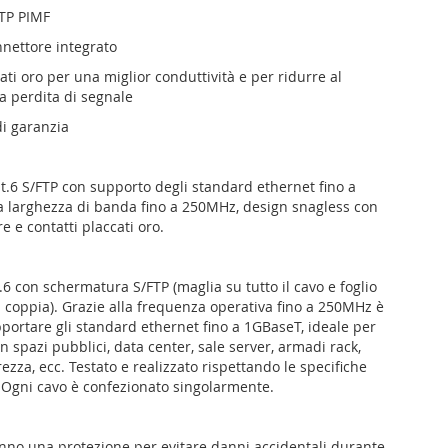
FTP PIMF
nnettore integrato
ati oro per una miglior conduttività e per ridurre al
a perdita di segnale
di garanzia
at.6 S/FTP con supporto degli standard ethernet fino a
 larghezza di banda fino a 250MHz, design snagless con
e e contatti placcati oro.
6 con schermatura S/FTP (maglia su tutto il cavo e foglio
a coppia). Grazie alla frequenza operativa fino a 250MHz è
pportare gli standard ethernet fino a 1GBaseT, ideale per
 in spazi pubblici, data center, sale server, armadi rack,
rezza, ecc. Testato e realizzato rispettando le specifiche
 Ogni cavo è confezionato singolarmente.
anno una protezione per evitare danni accidentali durante