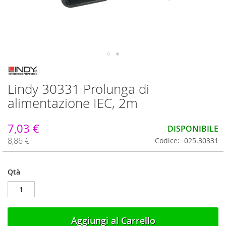
Vai
all'inizio
Lindy 30331 Prolunga di
della
galleria
alimentazione IEC, 2m
di
immagini
7,03 €
DISPONIBILE
8,86 €
Codice
025.30331
Qtà
Aggiungi al Carrello