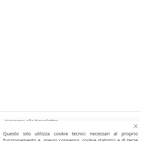
Iscrizione alla Newsletter
Iscriviti
Ch
Iscriviti
Questo sito utilizza cookie tecnici necessari al proprio
alla
funzionamento e, previo consenso, cookie statistici e di terze