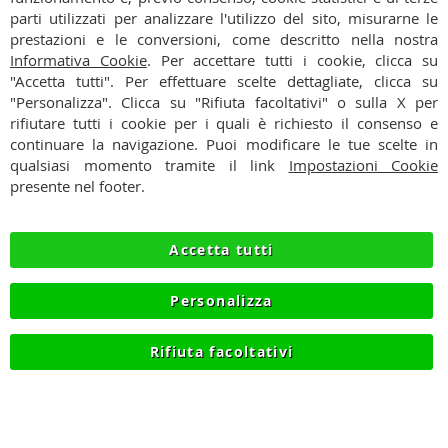
Ho preso visione dell'
Informativa Privacy
nostra
parti utilizzati per analizzare l'utilizzo del sito, misurarne le
Newsletter:
prestazioni e le conversioni, come descritto nella nostra
CONTATTI
Informativa Cookie
. Per accettare tutti i cookie, clicca su
"Accetta tutti". Per effettuare scelte dettagliate, clicca su
CONDIZIONI
"Personalizza". Clicca su "Rifiuta facoltativi" o sulla X per
rifiutare tutti i cookie per i quali è richiesto il consenso e
PAGAMENTI
continuare la navigazione. Puoi modificare le tue scelte in
qualsiasi momento tramite il link
Impostazioni Cookie
SPEDIZIONI
presente nel footer.
PRIVACY
Accetta tutti
RECESSO
Personalizza
COOKIE
Rifiuta facoltativi
© 2012-2026 NIKMART.IT - P.IVA IT03420740130 - TEL
+390315476613 - INFO@NIKMART.IT