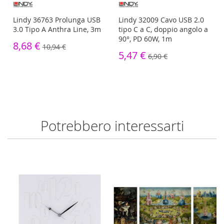
o
Lindy 36763 Prolunga USB
Lindy 32009 Cavo USB 2.0
3.0 Tipo A Anthra Line, 3m
tipo C a C, doppio angolo a
90°, PD 60W, 1m
8,68 €
10,94 €
5,47 €
6,90 €
Potrebbero interessarti