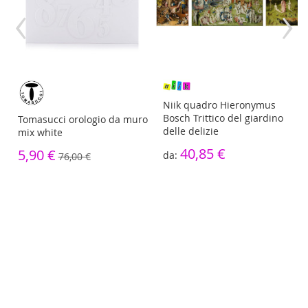
‹
›
re
Niik quadro Hieronymus
Bosch Trittico del giardino
Tomasucci orologio da muro
delle delizie
mix white
40,85 €
5,90 €
76,00 €