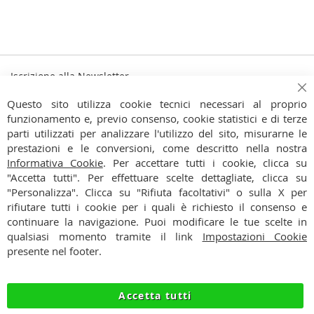
Iscrizione alla Newsletter
Iscriviti
Ch
Iscriviti
Questo sito utilizza cookie tecnici necessari al proprio
alla
funzionamento e, previo consenso, cookie statistici e di terze
Ho preso visione dell'
Informativa Privacy
nostra
parti utilizzati per analizzare l'utilizzo del sito, misurarne le
Newsletter:
prestazioni e le conversioni, come descritto nella nostra
CONTATTI
Informativa Cookie
. Per accettare tutti i cookie, clicca su
"Accetta tutti". Per effettuare scelte dettagliate, clicca su
CONDIZIONI
"Personalizza". Clicca su "Rifiuta facoltativi" o sulla X per
rifiutare tutti i cookie per i quali è richiesto il consenso e
PAGAMENTI
continuare la navigazione. Puoi modificare le tue scelte in
qualsiasi momento tramite il link
Impostazioni Cookie
SPEDIZIONI
presente nel footer.
PRIVACY
Accetta tutti
RECESSO