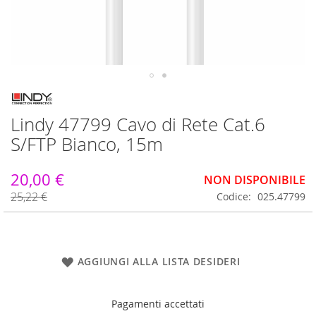
Vai
all'inizio
Lindy 47799 Cavo di Rete Cat.6
della
galleria
S/FTP Bianco, 15m
di
immagini
20,00 €
NON DISPONIBILE
25,22 €
Codice
025.47799
AGGIUNGI ALLA LISTA DESIDERI
Pagamenti accettati