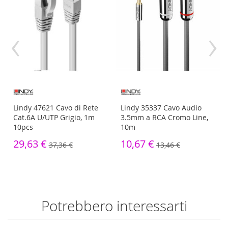
‹
›
Lindy 47621 Cavo di Rete
Lindy 35337 Cavo Audio
Cat.6A U/UTP Grigio, 1m
3.5mm a RCA Cromo Line,
10pcs
10m
29,63 €
10,67 €
37,36 €
13,46 €
Potrebbero interessarti