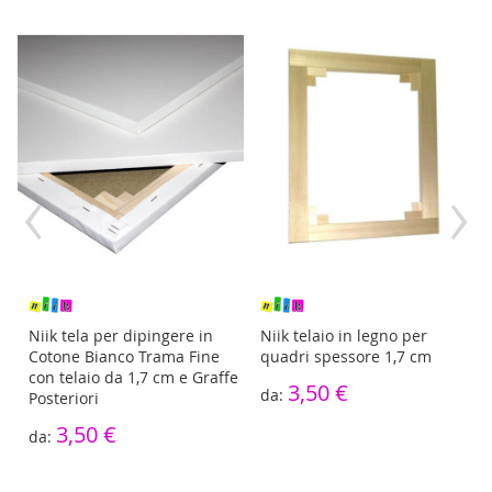
‹
›
re
Niik tela per dipingere in
Niik telaio in legno per
Cotone Bianco Trama Fine
quadri spessore 1,7 cm
con telaio da 1,7 cm e Graffe
3,50 €
Posteriori
3,50 €