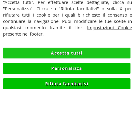
"Accetta tutti". Per effettuare scelte dettagliate, clicca su
CONDIZIONI
"Personalizza". Clicca su "Rifiuta facoltativi" o sulla X per
rifiutare tutti i cookie per i quali è richiesto il consenso e
PAGAMENTI
continuare la navigazione. Puoi modificare le tue scelte in
qualsiasi momento tramite il link
Impostazioni Cookie
SPEDIZIONI
presente nel footer.
PRIVACY
Accetta tutti
RECESSO
Personalizza
COOKIE
Rifiuta facoltativi
© 2012-2026 NIKMART.IT - P.IVA IT03420740130 - TEL
+390315476613 - INFO@NIKMART.IT