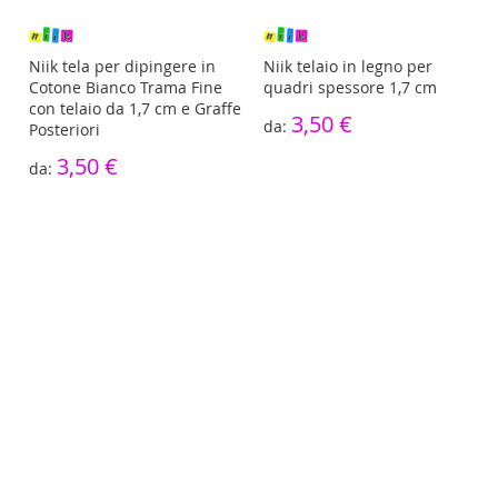
re
Niik tela per dipingere in
Niik telaio in legno per
Cotone Bianco Trama Fine
quadri spessore 1,7 cm
con telaio da 1,7 cm e Graffe
3,50 €
Posteriori
3,50 €