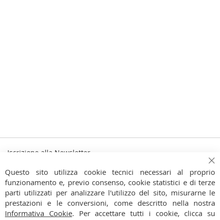
Iscrizione alla Newsletter
Iscriviti
Ch
Iscriviti
Questo sito utilizza cookie tecnici necessari al proprio
alla
funzionamento e, previo consenso, cookie statistici e di terze
Ho preso visione dell'
Informativa Privacy
nostra
parti utilizzati per analizzare l'utilizzo del sito, misurarne le
Newsletter:
prestazioni e le conversioni, come descritto nella nostra
CONTATTI
Informativa Cookie
. Per accettare tutti i cookie, clicca su