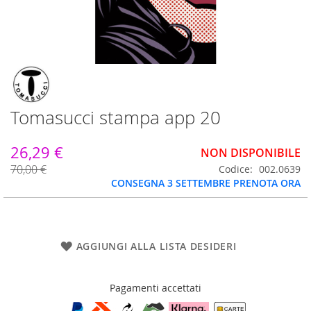
Vai
all'inizio
della
galleria
Tomasucci stampa app 20
di
immagini
26,29 €
NON DISPONIBILE
70,00 €
Codice
002.0639
CONSEGNA 3 SETTEMBRE PRENOTA ORA
AGGIUNGI ALLA LISTA DESIDERI
Pagamenti accettati