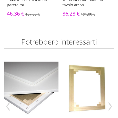
parete mi
tavolo arcon
46,36 €
86,28 €
107,00 €
191,00 €
Potrebbero interessarti
‹
›