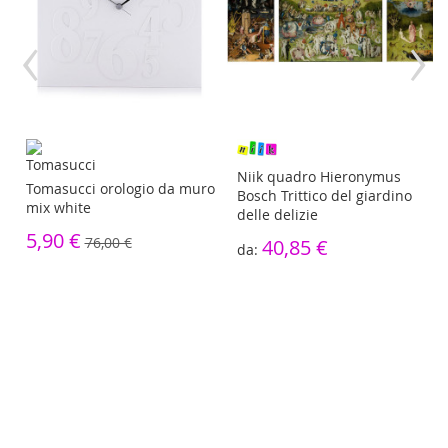
‹
›
re
Niik quadro Hieronymus
Tomasucci orologio da muro
Bosch Trittico del giardino
mix white
delle delizie
5,90 €
76,00 €
40,85 €