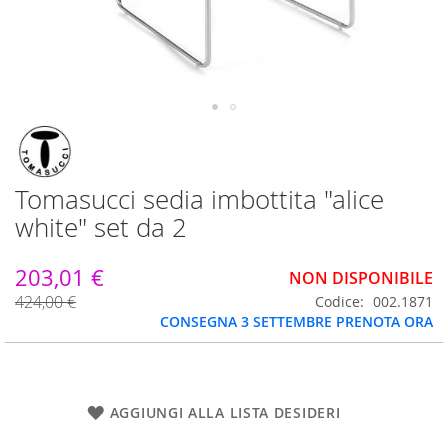
Vai
all'inizio
della
galleria
Tomasucci sedia imbottita "alice
di
white" set da 2
immagini
203,01 €
NON DISPONIBILE
424,00 €
Codice
002.1871
CONSEGNA 3 SETTEMBRE PRENOTA ORA
AGGIUNGI ALLA LISTA DESIDERI