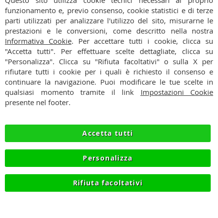
Questo sito utilizza cookie tecnici necessari al proprio
alla
funzionamento e, previo consenso, cookie statistici e di terze
Ho preso visione dell'
Informativa Privacy
nostra
parti utilizzati per analizzare l'utilizzo del sito, misurarne le
Newsletter:
prestazioni e le conversioni, come descritto nella nostra
CONTATTI
Informativa Cookie
. Per accettare tutti i cookie, clicca su
"Accetta tutti". Per effettuare scelte dettagliate, clicca su
CONDIZIONI
"Personalizza". Clicca su "Rifiuta facoltativi" o sulla X per
rifiutare tutti i cookie per i quali è richiesto il consenso e
PAGAMENTI
continuare la navigazione. Puoi modificare le tue scelte in
qualsiasi momento tramite il link
Impostazioni Cookie
SPEDIZIONI
presente nel footer.
PRIVACY
Accetta tutti
RECESSO
Personalizza
COOKIE
Rifiuta facoltativi
© 2012-2026 NIKMART.IT - P.IVA IT03420740130 - TEL
+390315476613 - INFO@NIKMART.IT