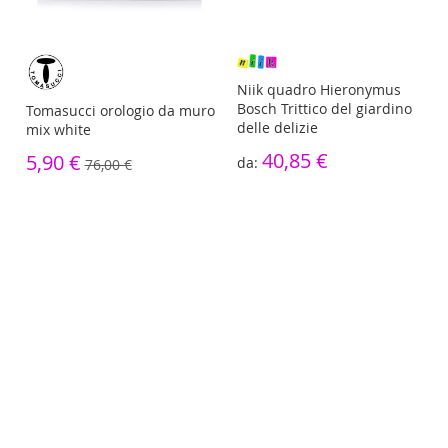
re
Niik quadro Hieronymus
Bosch Trittico del giardino
Tomasucci orologio da muro
delle delizie
mix white
40,85 €
5,90 €
76,00 €