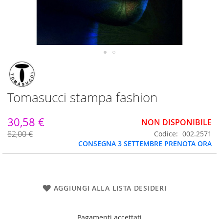
Vai
all'inizio
della
galleria
Tomasucci stampa fashion
di
immagini
30,58 €
NON DISPONIBILE
82,00 €
Codice
002.2571
CONSEGNA 3 SETTEMBRE PRENOTA ORA
AGGIUNGI ALLA LISTA DESIDERI
Pagamenti accettati