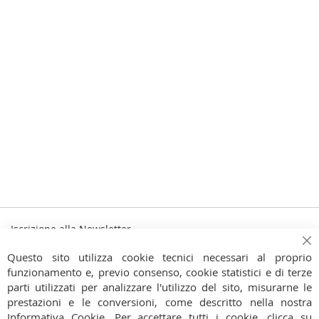
Iscrizione alla Newsletter
Iscriviti
Ch
Iscriviti
Questo sito utilizza cookie tecnici necessari al proprio
alla
funzionamento e, previo consenso, cookie statistici e di terze
Ho preso visione dell'
Informativa Privacy
nostra
parti utilizzati per analizzare l'utilizzo del sito, misurarne le
Newsletter:
prestazioni e le conversioni, come descritto nella nostra
CONTATTI
Informativa Cookie
. Per accettare tutti i cookie, clicca su