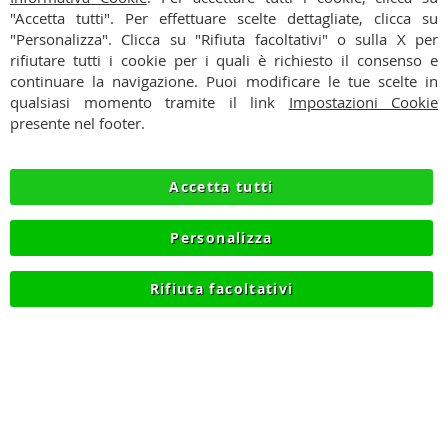
"Accetta tutti". Per effettuare scelte dettagliate, clicca su
CONDIZIONI
"Personalizza". Clicca su "Rifiuta facoltativi" o sulla X per
rifiutare tutti i cookie per i quali è richiesto il consenso e
PAGAMENTI
continuare la navigazione. Puoi modificare le tue scelte in
qualsiasi momento tramite il link
Impostazioni Cookie
SPEDIZIONI
presente nel footer.
PRIVACY
Accetta tutti
RECESSO
Personalizza
COOKIE
Rifiuta facoltativi
© 2012-2026 NIKMART.IT - P.IVA IT03420740130 - TEL
+390315476613 - INFO@NIKMART.IT