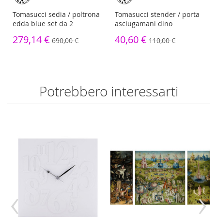
Tomasucci sedia / poltrona
Tomasucci stender / porta
edda blue set da 2
asciugamani dino
279,14 €
40,60 €
690,00 €
110,00 €
Potrebbero interessarti
‹
›