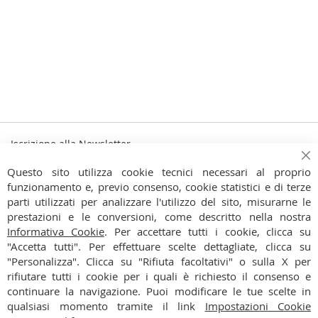
Iscrizione alla Newsletter
Iscriviti
Ch
Iscriviti
Questo sito utilizza cookie tecnici necessari al proprio
alla
funzionamento e, previo consenso, cookie statistici e di terze
Ho preso visione dell'
Informativa Privacy
nostra
parti utilizzati per analizzare l'utilizzo del sito, misurarne le
Newsletter:
prestazioni e le conversioni, come descritto nella nostra
CONTATTI
Informativa Cookie
. Per accettare tutti i cookie, clicca su
"Accetta tutti". Per effettuare scelte dettagliate, clicca su
CONDIZIONI
"Personalizza". Clicca su "Rifiuta facoltativi" o sulla X per
rifiutare tutti i cookie per i quali è richiesto il consenso e
PAGAMENTI
continuare la navigazione. Puoi modificare le tue scelte in
qualsiasi momento tramite il link
Impostazioni Cookie