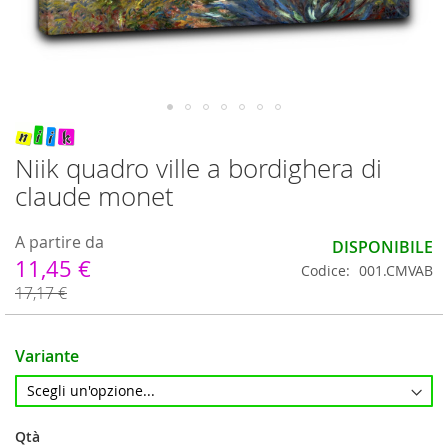
Vai
all'inizio
Niik quadro ville a bordighera di
della
claude monet
galleria
di
immagini
A partire da
DISPONIBILE
11,45 €
Codice
001.CMVAB
17,17 €
Variante
Qtà