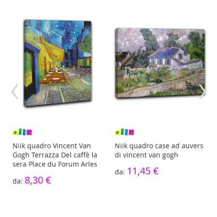
‹
›
Niik quadro Vincent Van
Niik quadro case ad auvers
Gogh Terrazza Del caffè la
di vincent van gogh
sera Place du Forum Arles
11,45 €
8,30 €