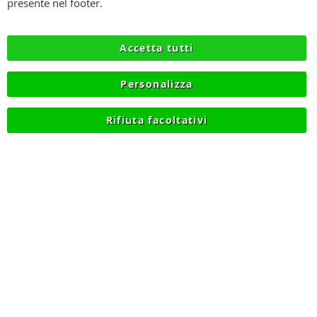
SPEDIZIONI
presente nel footer.
PRIVACY
Accetta tutti
RECESSO
Personalizza
COOKIE
Rifiuta facoltativi
© 2012-2026 NIKMART.IT - P.IVA IT03420740130 - TEL
+390315476613 - INFO@NIKMART.IT