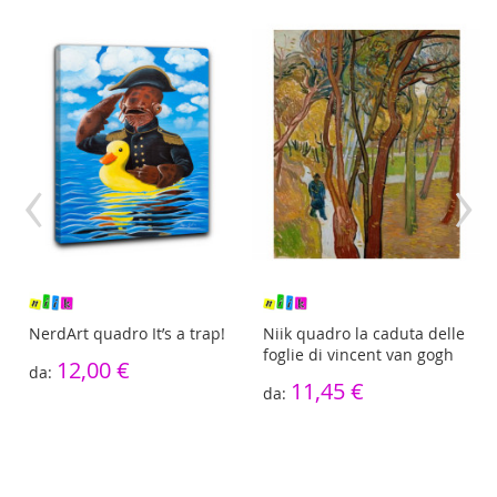
‹
›
NerdArt quadro It’s a trap!
Niik quadro la caduta delle
foglie di vincent van gogh
12,00 €
11,45 €