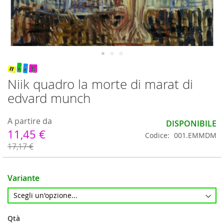
Vai
all'inizio
Niik quadro la morte di marat di
della
edvard munch
galleria
di
immagini
A partire da
DISPONIBILE
11,45 €
Codice
001.EMMDM
17,17 €
Variante
Qtà