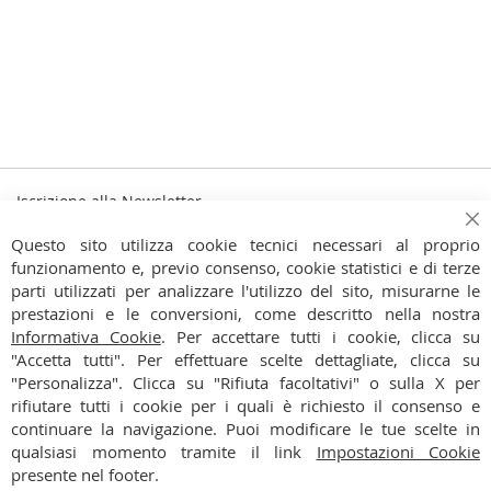
Iscrizione alla Newsletter
Iscriviti
Ch
Iscriviti
Questo sito utilizza cookie tecnici necessari al proprio
alla
funzionamento e, previo consenso, cookie statistici e di terze
Ho preso visione dell'
Informativa Privacy
nostra
parti utilizzati per analizzare l'utilizzo del sito, misurarne le
Newsletter:
prestazioni e le conversioni, come descritto nella nostra
CONTATTI
Informativa Cookie
. Per accettare tutti i cookie, clicca su
"Accetta tutti". Per effettuare scelte dettagliate, clicca su
CONDIZIONI
"Personalizza". Clicca su "Rifiuta facoltativi" o sulla X per
rifiutare tutti i cookie per i quali è richiesto il consenso e
PAGAMENTI
continuare la navigazione. Puoi modificare le tue scelte in
qualsiasi momento tramite il link
Impostazioni Cookie
SPEDIZIONI
presente nel footer.