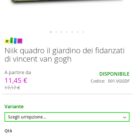
Vai
all'inizio
Niik quadro il giardino dei fidanzati
della
di vincent van gogh
galleria
di
immagini
A partire da
DISPONIBILE
11,45 €
Codice
001.VGGDF
17,17 €
Variante
Qtà