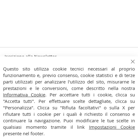
Iscrizione alla Newsletter
Iscriviti
Ch
Iscriviti
Questo sito utilizza cookie tecnici necessari al proprio
alla
funzionamento e, previo consenso, cookie statistici e di terze
Ho preso visione dell'
Informativa Privacy
nostra
parti utilizzati per analizzare l'utilizzo del sito, misurarne le
Newsletter:
prestazioni e le conversioni, come descritto nella nostra
CONTATTI
Informativa Cookie
. Per accettare tutti i cookie, clicca su
"Accetta tutti". Per effettuare scelte dettagliate, clicca su
CONDIZIONI
"Personalizza". Clicca su "Rifiuta facoltativi" o sulla X per
rifiutare tutti i cookie per i quali è richiesto il consenso e
PAGAMENTI
continuare la navigazione. Puoi modificare le tue scelte in
qualsiasi momento tramite il link
Impostazioni Cookie
SPEDIZIONI
presente nel footer.