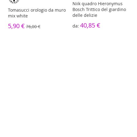
re
Niik quadro Hieronymus
Bosch Trittico del giardino
Tomasucci orologio da muro
delle delizie
mix white
40,85 €
5,90 €
76,00 €