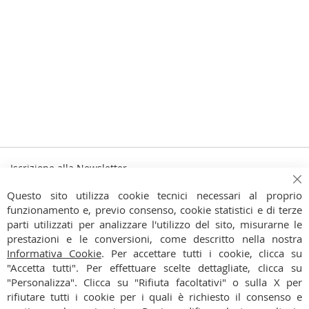
Iscrizione alla Newsletter
Iscriviti
Ch
Iscriviti
Questo sito utilizza cookie tecnici necessari al proprio
alla
funzionamento e, previo consenso, cookie statistici e di terze
Ho preso visione dell'
Informativa Privacy
nostra
parti utilizzati per analizzare l'utilizzo del sito, misurarne le
Newsletter:
prestazioni e le conversioni, come descritto nella nostra
CONTATTI
Informativa Cookie
. Per accettare tutti i cookie, clicca su
"Accetta tutti". Per effettuare scelte dettagliate, clicca su
CONDIZIONI
"Personalizza". Clicca su "Rifiuta facoltativi" o sulla X per
rifiutare tutti i cookie per i quali è richiesto il consenso e