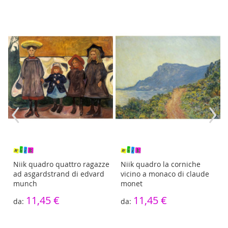
‹
›
Niik quadro quattro ragazze
Niik quadro la corniche
ad asgardstrand di edvard
vicino a monaco di claude
munch
monet
11,45 €
11,45 €