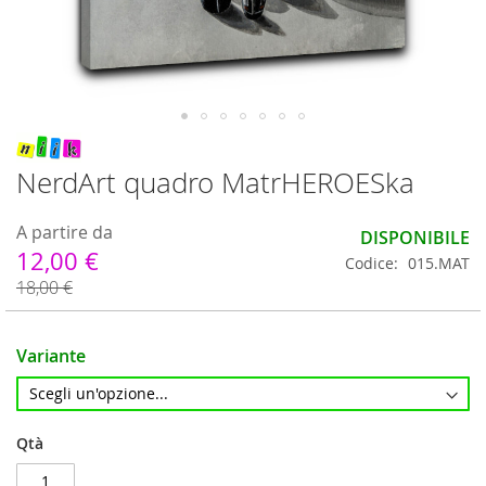
Vai
all'inizio
NerdArt quadro MatrHEROESka
della
galleria
di
A partire da
DISPONIBILE
immagini
12,00 €
Codice
015.MAT
18,00 €
Variante
Qtà