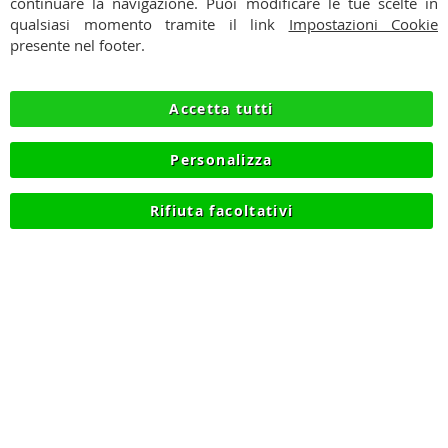
PAGAMENTI
continuare la navigazione. Puoi modificare le tue scelte in
qualsiasi momento tramite il link
Impostazioni Cookie
SPEDIZIONI
presente nel footer.
PRIVACY
Accetta tutti
RECESSO
Personalizza
COOKIE
Rifiuta facoltativi
© 2012-2026 NIKMART.IT - P.IVA IT03420740130 - TEL
+390315476613 - INFO@NIKMART.IT