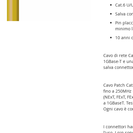
Cat.6 U/
Salva co
Pin placc
minimo l
10 anni 
Cavo di rete C
1GBase-T e una
salva connettor
Cavo Patch Cat
fino a 250MHz e
(NExT, FExT, FE
a 1GBaseT. Test
Ogni cavo è co
I connettori h
l'uso. I pin so