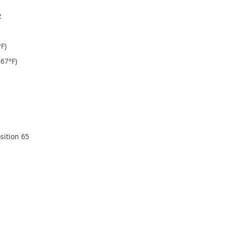
z
F)
167°F)
sition 65