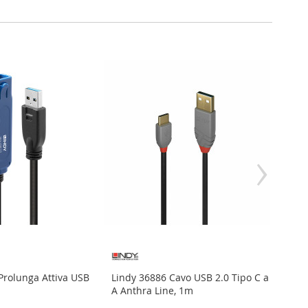
›
Prolunga Attiva USB
Lindy 36886 Cavo USB 2.0 Tipo C a
Lindy
A Anthra Line, 1m
A Ant