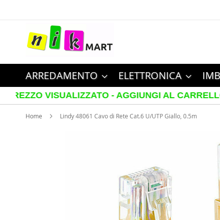
Salta
al
contenuto
ARREDAMENTO
ELETTRONICA
IMB
 VISUALIZZATO - AGGIUNGI AL CARRELLO PER VED
Home
Lindy 48061 Cavo di Rete Cat.6 U/UTP Giallo, 0.5m
Vai
alla
fine
della
galleria
di
immagini