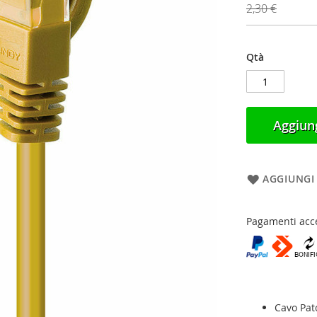
2,30 €
Qtà
Aggiung
AGGIUNGI 
Pagamenti acce
Cavo Pat