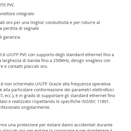
UTP, PVC
nnettore integrato
ati oro per una miglior conduttività e per ridurre al
a perdita di segnale
di garanzia
at.6 U/UTP PVC con supporto degli standard ethernet fino a
 larghezza di banda fino a 250MHz, design snagless con
e e contatti placcati oro.
.6 non schermato U/UTP. Grazie alla frequenza operativa
 alla particolare conformazione dei parametri elettrofisici
xT, ecc.), è in grado di supportare gli standard ethernet fino
ato e realizzato rispettando le specifiche ISO/IEC 11801.
nfezionato singolarmente.
anno una protezione per evitare danni accidentali durante
no placcati oro per evitare la corrosione e per mantenere il