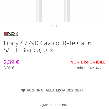
Vai
all'inizio
Lindy 47790 Cavo di Rete Cat.6
della
galleria
S/FTP Bianco, 0.3m
di
immagini
2,39 €
NON DISPONIBILE
3,02 €
Codice
025.47790
AGGIUNGI ALLA LISTA DESIDERI
Pagamenti accettati