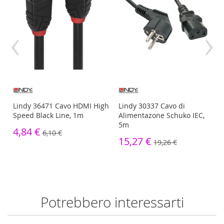
‹
›
Lindy 36471 Cavo HDMI High
Lindy 30337 Cavo di
Speed Black Line, 1m
Alimentazone Schuko IEC,
5m
4,84 €
6,10 €
15,27 €
19,26 €
Potrebbero interessarti