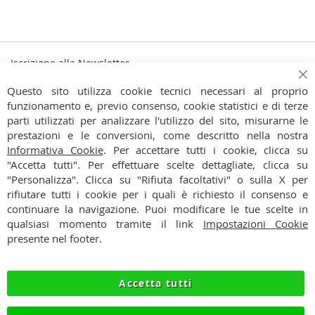
Iscrizione alla Newsletter
Iscriviti
Ch
Iscriviti
Questo sito utilizza cookie tecnici necessari al proprio
alla
funzionamento e, previo consenso, cookie statistici e di terze
Ho preso visione dell'
Informativa Privacy
nostra
parti utilizzati per analizzare l'utilizzo del sito, misurarne le
Newsletter:
prestazioni e le conversioni, come descritto nella nostra
CONTATTI
Informativa Cookie
. Per accettare tutti i cookie, clicca su
"Accetta tutti". Per effettuare scelte dettagliate, clicca su
CONDIZIONI
"Personalizza". Clicca su "Rifiuta facoltativi" o sulla X per
rifiutare tutti i cookie per i quali è richiesto il consenso e
PAGAMENTI
continuare la navigazione. Puoi modificare le tue scelte in
qualsiasi momento tramite il link
Impostazioni Cookie
SPEDIZIONI
presente nel footer.
PRIVACY
Accetta tutti
RECESSO