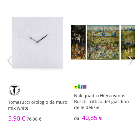
‹
›
re
Niik quadro Hieronymus
Bosch Trittico del giardino
Tomasucci orologio da muro
delle delizie
mix white
40,85 €
5,90 €
76,00 €