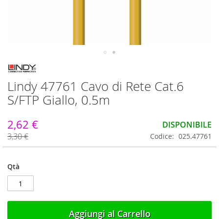
Vai
all'inizio
Lindy 47761 Cavo di Rete Cat.6
della
galleria
S/FTP Giallo, 0.5m
di
immagini
2,62 €
DISPONIBILE
3,30 €
Codice
025.47761
Qtà
Aggiungi al Carrello