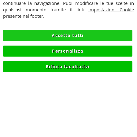
PAGAMENTI
continuare la navigazione. Puoi modificare le tue scelte in
qualsiasi momento tramite il link
Impostazioni Cookie
SPEDIZIONI
presente nel footer.
PRIVACY
Accetta tutti
RECESSO
Personalizza
COOKIE
Rifiuta facoltativi
© 2012-2026 NIKMART.IT - P.IVA IT03420740130 - TEL
+390315476613 - INFO@NIKMART.IT