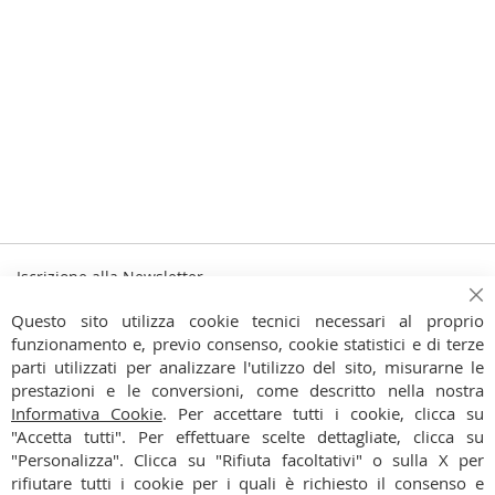
Iscrizione alla Newsletter
Iscriviti
Ch
Iscriviti
Questo sito utilizza cookie tecnici necessari al proprio
alla
funzionamento e, previo consenso, cookie statistici e di terze
Ho preso visione dell'
Informativa Privacy
nostra
parti utilizzati per analizzare l'utilizzo del sito, misurarne le
Newsletter:
prestazioni e le conversioni, come descritto nella nostra
CONTATTI
Informativa Cookie
. Per accettare tutti i cookie, clicca su
"Accetta tutti". Per effettuare scelte dettagliate, clicca su
CONDIZIONI
"Personalizza". Clicca su "Rifiuta facoltativi" o sulla X per
rifiutare tutti i cookie per i quali è richiesto il consenso e