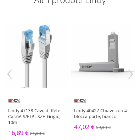
‹
›
Lindy 47138 Cavo di Rete
Lindy 40427 Chiave con 4
Cat.6A S/FTP LSZH Grigio,
blocca porte, bianco
10m
47,02 €
59,30 €
16,89 €
21,30 €