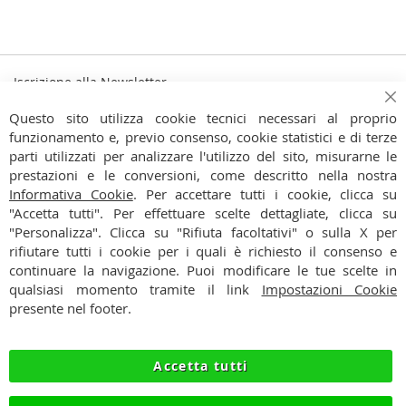
Iscrizione alla Newsletter
Iscriviti
Ch
Iscriviti
Questo sito utilizza cookie tecnici necessari al proprio
alla
funzionamento e, previo consenso, cookie statistici e di terze
Ho preso visione dell'
Informativa Privacy
nostra
parti utilizzati per analizzare l'utilizzo del sito, misurarne le
Newsletter:
prestazioni e le conversioni, come descritto nella nostra
CONTATTI
Informativa Cookie
. Per accettare tutti i cookie, clicca su
"Accetta tutti". Per effettuare scelte dettagliate, clicca su
CONDIZIONI
"Personalizza". Clicca su "Rifiuta facoltativi" o sulla X per
rifiutare tutti i cookie per i quali è richiesto il consenso e
PAGAMENTI
continuare la navigazione. Puoi modificare le tue scelte in
qualsiasi momento tramite il link
Impostazioni Cookie
SPEDIZIONI
presente nel footer.
PRIVACY
Accetta tutti
RECESSO