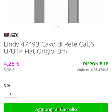
Vai
all'inizio
Lindy 47493 Cavo di Rete Cat.6
della
galleria
U/UTP Flat Grigio, 3m
di
immagini
4,25 €
DISPONIBILE
5,36 €
Codice
025.47493
Qtà
Aggiungi al Carrello