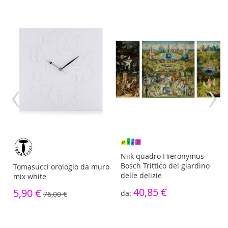
‹
›
re
Niik quadro Hieronymus
Bosch Trittico del giardino
Tomasucci orologio da muro
delle delizie
mix white
40,85 €
5,90 €
76,00 €