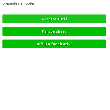
SPEDIZIONI
presente nel footer.
PRIVACY
Accetta tutti
RECESSO
Personalizza
COOKIE
Rifiuta facoltativi
© 2012-2026 NIKMART.IT - P.IVA IT03420740130 - TEL
+390315476613 - INFO@NIKMART.IT