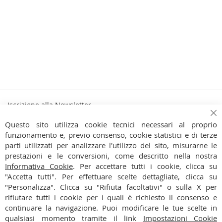
Iscrizione alla Newsletter
Iscriviti
Ch
Iscriviti
Questo sito utilizza cookie tecnici necessari al proprio
alla
funzionamento e, previo consenso, cookie statistici e di terze
Ho preso visione dell'
Informativa Privacy
nostra
parti utilizzati per analizzare l'utilizzo del sito, misurarne le
Newsletter:
prestazioni e le conversioni, come descritto nella nostra
CONTATTI
Informativa Cookie
. Per accettare tutti i cookie, clicca su
"Accetta tutti". Per effettuare scelte dettagliate, clicca su
CONDIZIONI
"Personalizza". Clicca su "Rifiuta facoltativi" o sulla X per
rifiutare tutti i cookie per i quali è richiesto il consenso e
PAGAMENTI
continuare la navigazione. Puoi modificare le tue scelte in
qualsiasi momento tramite il link
Impostazioni Cookie