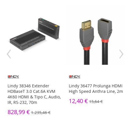
‹
›
Lindy 38346 Extender
Lindy 36477 Prolunga HDMI
HDBaseT 3.0 Cat.6A KVM
High Speed Anthra Line, 2m
4K60 HDMI & Tipo C, Audio,
12,40 €
15,64 €
IR, RS-232, 70m
828,99 €
1.235,46 €