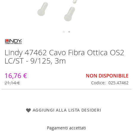
Vai
all'inizio
Lindy 47462 Cavo Fibra Ottica OS2
della
galleria
LC/ST - 9/125, 3m
di
immagini
16,76 €
NON DISPONIBILE
21,14 €
Codice
025.47462
AGGIUNGI ALLA LISTA DESIDERI
Pagamenti accettati