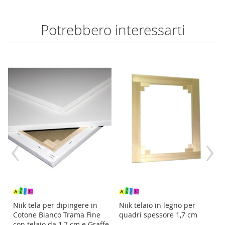
Potrebbero interessarti
‹
›
re
Niik tela per dipingere in
Niik telaio in legno per
Cotone Bianco Trama Fine
quadri spessore 1,7 cm
con telaio da 1,7 cm e Graffe