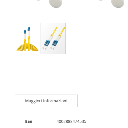
Vai
all'inizio
della
galleria
di
immagini
Maggiori Informazioni
Maggiori
Ean
4002888474535
Informazioni