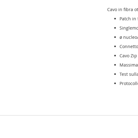
Cavo in fibra o
Patch in 
Singlem
ø nucleo
Connetto
Cavo Zip
Massima 
Test sul
Protocoll