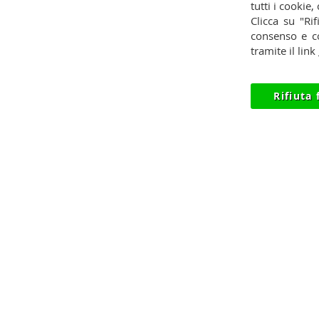
Contatti
Pagamenti
Privac
tutti i cookie,
Clicca su "Rif
Condizioni
Spedizioni
Reces
consenso e co
tramite il link
Rifiuta 
© 2012-2026 