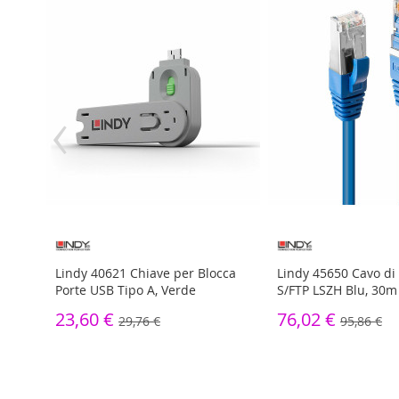
‹
l Link
Lindy 40621 Chiave per Blocca
Lindy 45650 Cavo di 
Porte USB Tipo A, Verde
S/FTP LSZH Blu, 30m
23,60 €
76,02 €
29,76 €
95,86 €