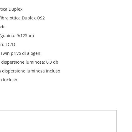
ttica Duplex
fibra ottica Duplex OS2
ode
/guaina: 9/125µm
ri: LC/LC
 Twin privo di alogeni
dispersione luminosa: 0,3 db
la dispersione luminosa incluso
o incluso