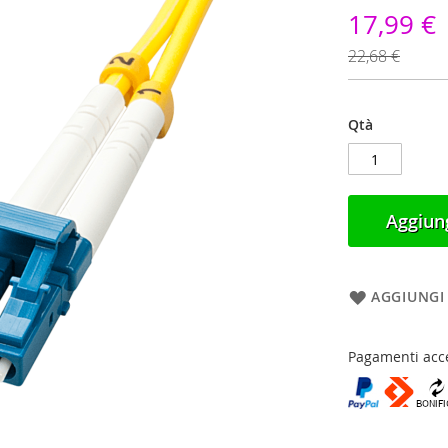
17,99 €
22,68 €
Qtà
Aggiung
AGGIUNGI 
Pagamenti acce