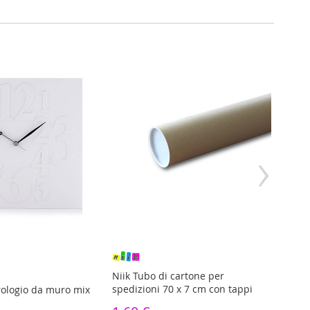
›
Niik Tubo di cartone per
Niik 
spedizioni 70 x 7 cm con tappi
coton
ologio da muro mix
ad Ol