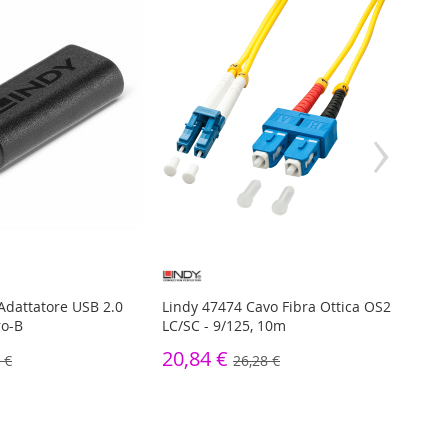
›
Adattatore USB 2.0
Lindy 47474 Cavo Fibra Ottica OS2
Lindy
ro-B
LC/SC - 9/125, 10m
Black
20,84 €
17,
 €
26,28 €