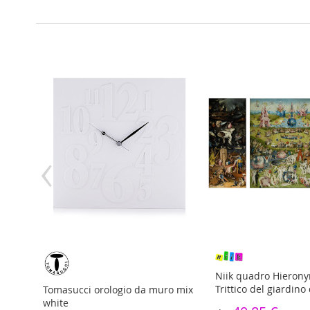
‹
ere 100%
Niik quadro Hieron
colori
Trittico del giardino 
Tomasucci orologio da muro mix
white