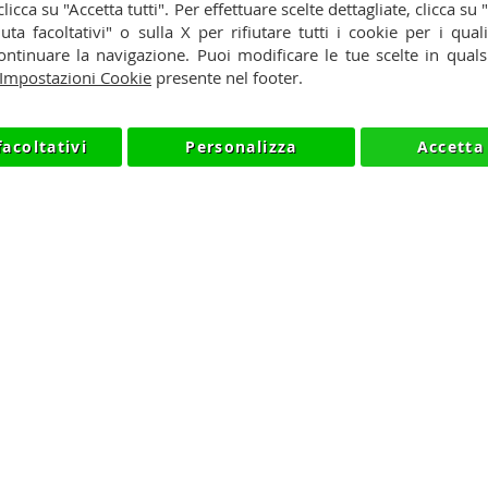
y
Cookie
 clicca su "Accetta tutti". Per effettuare scelte dettagliate, clicca su
iuta facoltativi" o sulla X per rifiutare tutti i cookie per i quali
so
ntinuare la navigazione. Puoi modificare le tue scelte in qua
Impostazioni Cookie
presente nel footer.
facoltativi
Personalizza
Accetta 
NIKMART.IT - P.IVA IT03420740130 - TEL +390315476613 - IN