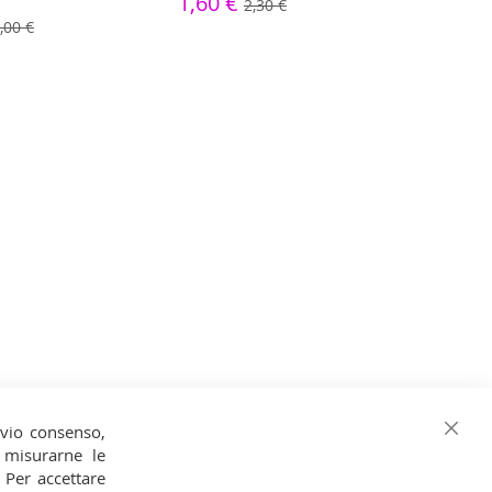
1,60 €
2,30 €
5
,00 €
evio consenso,
Chiud
o, misurarne le
. Per accettare