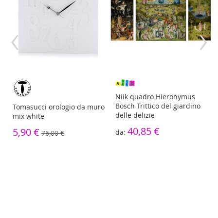
‹
›
re
Niik quadro Hieronymus
Bosch Trittico del giardino
Tomasucci orologio da muro
delle delizie
mix white
40,85 €
5,90 €
76,00 €