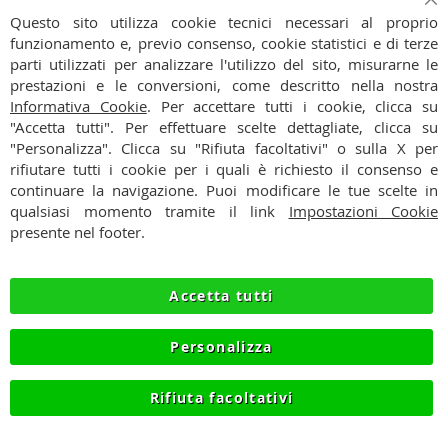
Iscriviti
Ch
Iscriviti
Questo sito utilizza cookie tecnici necessari al proprio
alla
funzionamento e, previo consenso, cookie statistici e di terze
Ho preso visione dell'
Informativa Privacy
nostra
parti utilizzati per analizzare l'utilizzo del sito, misurarne le
Newsletter:
prestazioni e le conversioni, come descritto nella nostra
CONTATTI
Informativa Cookie
. Per accettare tutti i cookie, clicca su
"Accetta tutti". Per effettuare scelte dettagliate, clicca su
CONDIZIONI
"Personalizza". Clicca su "Rifiuta facoltativi" o sulla X per
rifiutare tutti i cookie per i quali è richiesto il consenso e
PAGAMENTI
continuare la navigazione. Puoi modificare le tue scelte in
qualsiasi momento tramite il link
Impostazioni Cookie
SPEDIZIONI
presente nel footer.
PRIVACY
Accetta tutti
RECESSO
Personalizza
COOKIE
Rifiuta facoltativi
© 2012-2026 NIKMART.IT - P.IVA IT03420740130 - TEL
+390315476613 - INFO@NIKMART.IT