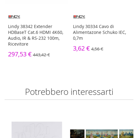
Lindy 38342 Extender
Lindy 30334 Cavo di
o,
HDBaseT Cat.6 HDMI 4K60,
Alimentazone Schuko IEC,
Audio, IR & RS-232 100m,
0,7m
Ricevitore
3,62 €
4,56 €
297,53 €
443,42 €
Potrebbero interessarti