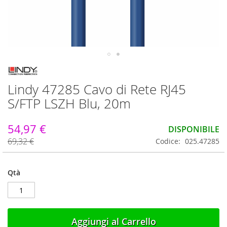
Vai
all'inizio
Lindy 47285 Cavo di Rete RJ45
della
galleria
S/FTP LSZH Blu, 20m
di
immagini
54,97 €
DISPONIBILE
69,32 €
Codice
025.47285
Qtà
Aggiungi al Carrello