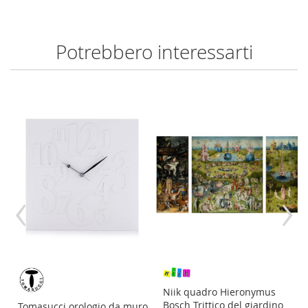
Potrebbero interessarti
‹
›
re
Niik quadro Hieronymus
Bosch Trittico del giardino
Tomasucci orologio da muro