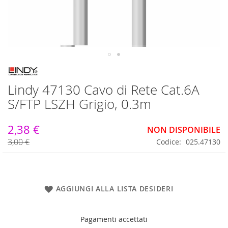
Vai
all'inizio
Lindy 47130 Cavo di Rete Cat.6A
della
galleria
S/FTP LSZH Grigio, 0.3m
di
immagini
2,38 €
NON DISPONIBILE
3,00 €
Codice
025.47130
AGGIUNGI ALLA LISTA DESIDERI
Pagamenti accettati