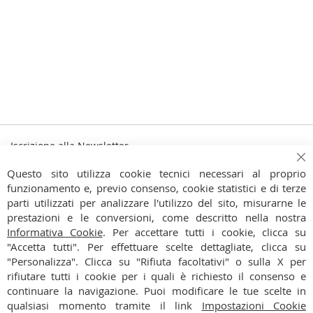
Iscrizione alla Newsletter
Iscriviti
Ch
Iscriviti
Questo sito utilizza cookie tecnici necessari al proprio
alla
funzionamento e, previo consenso, cookie statistici e di terze
Ho preso visione dell'
Informativa Privacy
nostra
parti utilizzati per analizzare l'utilizzo del sito, misurarne le
Newsletter:
prestazioni e le conversioni, come descritto nella nostra
CONTATTI
Informativa Cookie
. Per accettare tutti i cookie, clicca su
"Accetta tutti". Per effettuare scelte dettagliate, clicca su
CONDIZIONI
"Personalizza". Clicca su "Rifiuta facoltativi" o sulla X per
rifiutare tutti i cookie per i quali è richiesto il consenso e
PAGAMENTI
continuare la navigazione. Puoi modificare le tue scelte in
qualsiasi momento tramite il link
Impostazioni Cookie