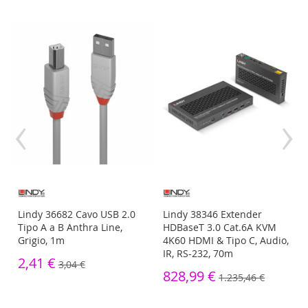
‹
›
Lindy 36682 Cavo USB 2.0
Lindy 38346 Extender
 2
Tipo A a B Anthra Line,
HDBaseT 3.0 Cat.6A KVM
Grigio, 1m
4K60 HDMI & Tipo C, Audio,
IR, RS-232, 70m
2,41 €
3,04 €
828,99 €
1.235,46 €