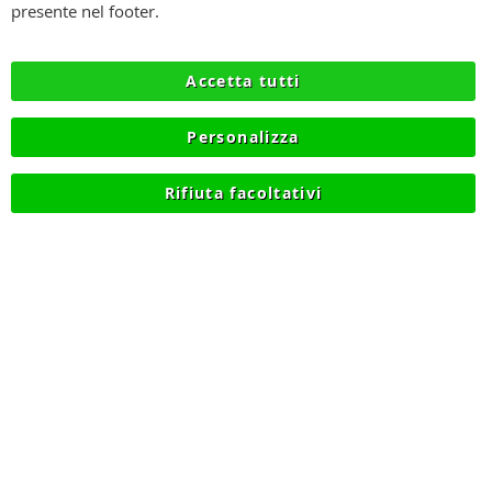
SPEDIZIONI
presente nel footer.
PRIVACY
Accetta tutti
RECESSO
Personalizza
COOKIE
Rifiuta facoltativi
© 2012-2026 NIKMART.IT - P.IVA IT03420740130 - TEL
+390315476613 - INFO@NIKMART.IT