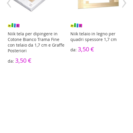
‹
›
re
Niik tela per dipingere in
Niik telaio in legno per
Cotone Bianco Trama Fine
quadri spessore 1,7 cm
con telaio da 1,7 cm e Graffe
3,50 €
Posteriori
3,50 €