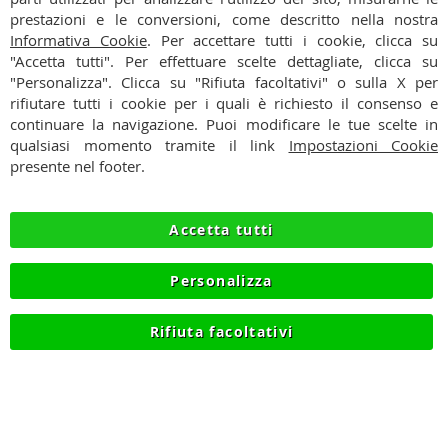
Newsletter:
prestazioni e le conversioni, come descritto nella nostra
CONTATTI
Informativa Cookie
. Per accettare tutti i cookie, clicca su
"Accetta tutti". Per effettuare scelte dettagliate, clicca su
CONDIZIONI
"Personalizza". Clicca su "Rifiuta facoltativi" o sulla X per
rifiutare tutti i cookie per i quali è richiesto il consenso e
PAGAMENTI
continuare la navigazione. Puoi modificare le tue scelte in
qualsiasi momento tramite il link
Impostazioni Cookie
SPEDIZIONI
presente nel footer.
PRIVACY
Accetta tutti
RECESSO
Personalizza
COOKIE
Rifiuta facoltativi
© 2012-2026 NIKMART.IT - P.IVA IT03420740130 - TEL
+390315476613 - INFO@NIKMART.IT