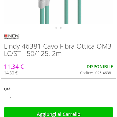
Vai
all'inizio
Lindy 46381 Cavo Fibra Ottica OM3
della
galleria
LC/ST - 50/125, 2m
di
immagini
11,34 €
DISPONIBILE
14,30 €
Codice
025.46381
Qtà
Aggiungi al Carrello