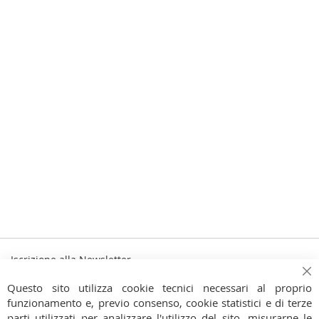
Iscrizione alla Newsletter
Iscriviti
Ch
Iscriviti
Questo sito utilizza cookie tecnici necessari al proprio
alla
funzionamento e, previo consenso, cookie statistici e di terze
Ho preso visione dell'
Informativa Privacy
nostra
parti utilizzati per analizzare l'utilizzo del sito, misurarne le