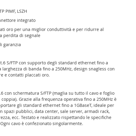
FTP PIMF, LSZH
nnettore integrato
ati oro per una miglior conduttività e per ridurre al
a perdita di segnale
di garanzia
at.6 S/FTP con supporto degli standard ethernet fino a
 larghezza di banda fino a 250MHz, design snagless con
e e contatti placcati oro.
6 con schermatura S/FTP (maglia su tutto il cavo e foglio
a coppia). Grazie alla frequenza operativa fino a 250MHz è
pportare gli standard ethernet fino a 1GBaseT, ideale per
 in spazi pubblici, data center, sale server, armadi rack,
rezza, ecc. Testato e realizzato rispettando le specifiche
 Ogni cavo è confezionato singolarmente.