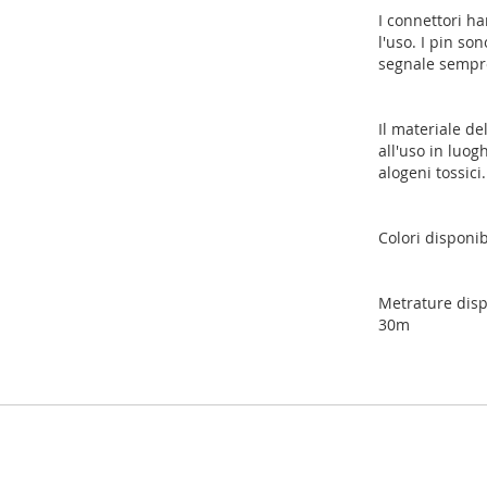
I connettori h
l'uso. I pin so
segnale sempre 
Il materiale d
all'uso in luog
alogeni tossici.
Colori disponibi
Metrature disp
30m