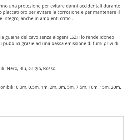
anno una protezione per evitare danni accidentali durante
no placcati oro per evitare la corrosione e per mantenere il
integro, anche in ambienti critici.
ella guaina del cavo senza alogeni LSZH lo rende idoneo
hi pubblici grazie ad una bassa emissione di fumi privi di
li: Nero, Blu, Grigio, Rosso.
onibili: 0.3m, 0.5m, 1m, 2m, 3m, 5m, 7.5m, 10m, 15m, 20m,