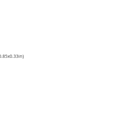
0.85x0.33in)