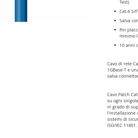
Test)
Cat.6 S/
Salva co
Pin placc
minimo l
10 anni 
Cavo di rete C
1GBase-T e una
salva connettor
Cavo Patch Cat.
su ogni singol
in grado di su
l'installazione
sistemi di sicu
ISO/IEC 11801.