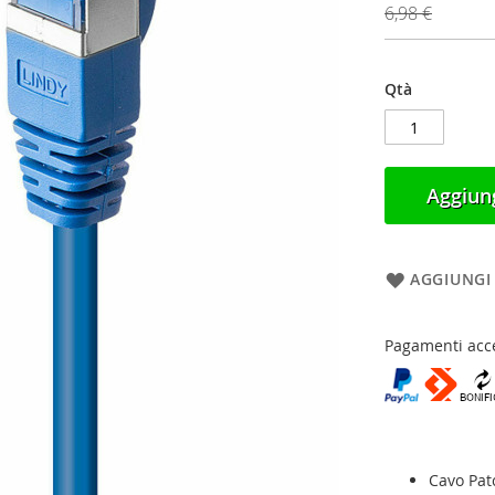
6,98 €
Qtà
Aggiung
AGGIUNGI 
Pagamenti acce
Cavo Pat