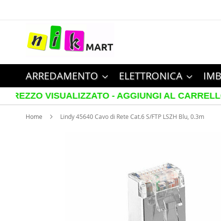
Salta
al
contenuto
ARREDAMENTO
ELETTRONICA
IMB
 VISUALIZZATO - AGGIUNGI AL CARRELLO PER VED
Home
Lindy 45640 Cavo di Rete Cat.6 S/FTP LSZH Blu, 0.3m
Vai
alla
fine
della
galleria
di
immagini