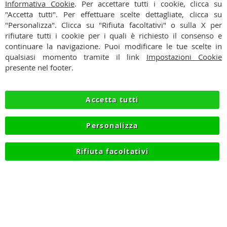
CONTATTI
Informativa Cookie
. Per accettare tutti i cookie, clicca su
"Accetta tutti". Per effettuare scelte dettagliate, clicca su
CONDIZIONI
"Personalizza". Clicca su "Rifiuta facoltativi" o sulla X per
rifiutare tutti i cookie per i quali è richiesto il consenso e
PAGAMENTI
continuare la navigazione. Puoi modificare le tue scelte in
qualsiasi momento tramite il link
Impostazioni Cookie
SPEDIZIONI
presente nel footer.
PRIVACY
Accetta tutti
RECESSO
Personalizza
COOKIE
Rifiuta facoltativi
© 2012-2026 NIKMART.IT - P.IVA IT03420740130 - TEL
+390315476613 - INFO@NIKMART.IT