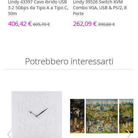
Lindy 43397 Cavo ibrido USB
Lindy 39526 Switch KVM
3.2 5Gbps da Tipo A a Tipo C,
Combo VGA, USB & PS/2, 8
50m
Porte
406,42 €
262,09 €
605,70 €
390,60 €
Potrebbero interessarti
‹
›