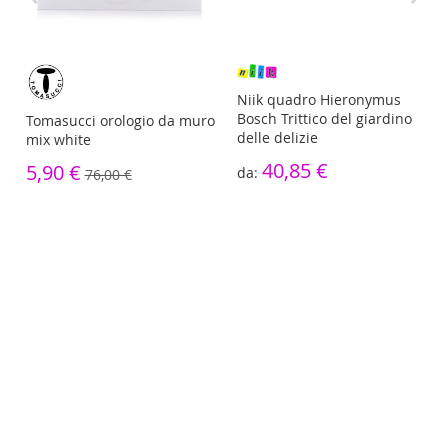
re
Niik quadro Hieronymus
Bosch Trittico del giardino
Tomasucci orologio da muro
delle delizie
mix white
40,85 €
5,90 €
76,00 €