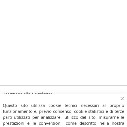
Iscrizione alla Newsletter
Iscriviti
Ch
Iscriviti
Questo sito utilizza cookie tecnici necessari al proprio
alla
funzionamento e, previo consenso, cookie statistici e di terze
Ho preso visione dell'
Informativa Privacy
nostra
parti utilizzati per analizzare l'utilizzo del sito, misurarne le
Newsletter:
prestazioni e le conversioni, come descritto nella nostra