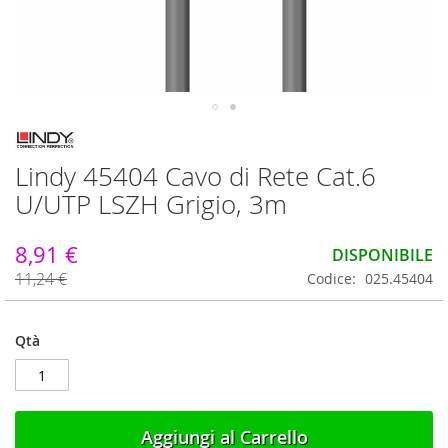
Vai
all'inizio
Lindy 45404 Cavo di Rete Cat.6
della
galleria
U/UTP LSZH Grigio, 3m
di
immagini
8,91 €
DISPONIBILE
11,24 €
Codice
025.45404
Qtà
Aggiungi al Carrello