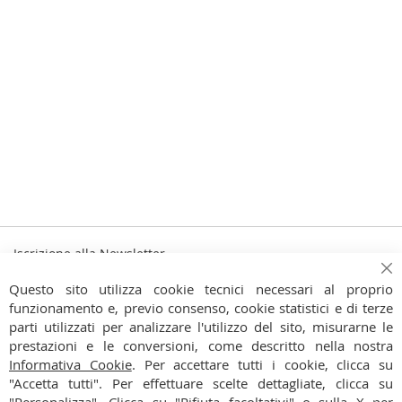
Iscrizione alla Newsletter
Iscriviti
Ch
Iscriviti
Questo sito utilizza cookie tecnici necessari al proprio
alla
funzionamento e, previo consenso, cookie statistici e di terze
Ho preso visione dell'
Informativa Privacy
nostra
parti utilizzati per analizzare l'utilizzo del sito, misurarne le
Newsletter:
prestazioni e le conversioni, come descritto nella nostra
CONTATTI
Informativa Cookie
. Per accettare tutti i cookie, clicca su
"Accetta tutti". Per effettuare scelte dettagliate, clicca su
CONDIZIONI