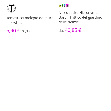
re
Niik quadro Hieronymus
Bosch Trittico del giardino
Tomasucci orologio da muro
delle delizie
mix white
40,85 €
5,90 €
76,00 €