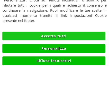
"Personalizza". Clicca su "Rifiuta facoltativi" o sulla X per
rifiutare tutti i cookie per i quali è richiesto il consenso e
PAGAMENTI
continuare la navigazione. Puoi modificare le tue scelte in
qualsiasi momento tramite il link
Impostazioni Cookie
SPEDIZIONI
presente nel footer.
PRIVACY
Accetta tutti
RECESSO
Personalizza
COOKIE
Rifiuta facoltativi
© 2012-2026 NIKMART.IT - P.IVA IT03420740130 - TEL
+390315476613 - INFO@NIKMART.IT