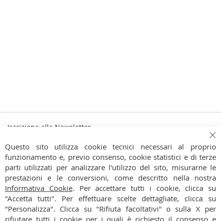
Iscrizione alla Newsletter
Iscriviti
Ch
Iscriviti
Questo sito utilizza cookie tecnici necessari al proprio
alla
funzionamento e, previo consenso, cookie statistici e di terze
Ho preso visione dell'
Informativa Privacy
nostra
parti utilizzati per analizzare l'utilizzo del sito, misurarne le
Newsletter:
prestazioni e le conversioni, come descritto nella nostra
CONTATTI
Informativa Cookie
. Per accettare tutti i cookie, clicca su
"Accetta tutti". Per effettuare scelte dettagliate, clicca su
CONDIZIONI
"Personalizza". Clicca su "Rifiuta facoltativi" o sulla X per
rifiutare tutti i cookie per i quali è richiesto il consenso e