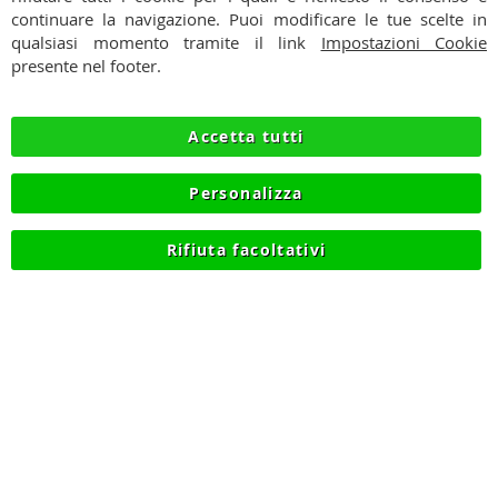
PAGAMENTI
continuare la navigazione. Puoi modificare le tue scelte in
qualsiasi momento tramite il link
Impostazioni Cookie
SPEDIZIONI
presente nel footer.
PRIVACY
Accetta tutti
RECESSO
Personalizza
COOKIE
Rifiuta facoltativi
© 2012-2026 NIKMART.IT - P.IVA IT03420740130 - TEL
+390315476613 - INFO@NIKMART.IT