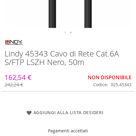
Vai
all'inizio
Lindy 45343 Cavo di Rete Cat.6A
della
galleria
S/FTP LSZH Nero, 50m
di
immagini
162,54 €
NON DISPONIBILE
242,24 €
Codice
025.45343
AGGIUNGI ALLA LISTA DESIDERI
Pagamenti accettati