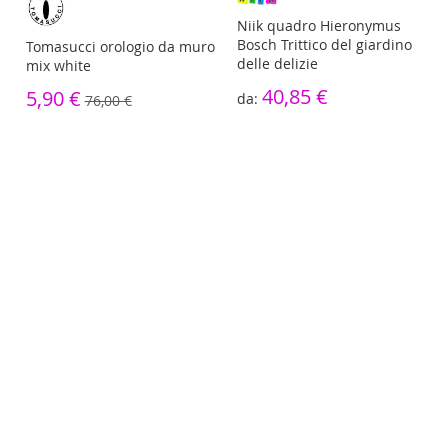
re
Niik quadro Hieronymus
Bosch Trittico del giardino
Tomasucci orologio da muro
delle delizie
mix white
40,85 €
5,90 €
76,00 €