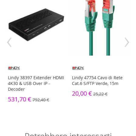
‹
›
Lindy 38397 Extender HDMI
Lindy 47754 Cavo di Rete
4K30 & USB Over IP -
Cat.6 S/FTP Verde, 15m
Decoder
20,00 €
25,22 €
531,70 €
792,40 €