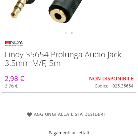
Vai
all'inizio
Lindy 35654 Prolunga Audio Jack
della
galleria
3.5mm M/F, 5m
di
immagini
2,98 €
NON DISPONIBILE
3,76 €
Codice
025.35654
AGGIUNGI ALLA LISTA DESIDERI
Pagamenti accettati