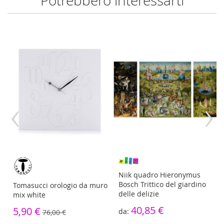
Potrebbero interessarti
‹
›
re
Niik quadro Hieronymus
Bosch Trittico del giardino
Tomasucci orologio da muro
delle delizie
mix white
40,85 €
5,90 €
76,00 €