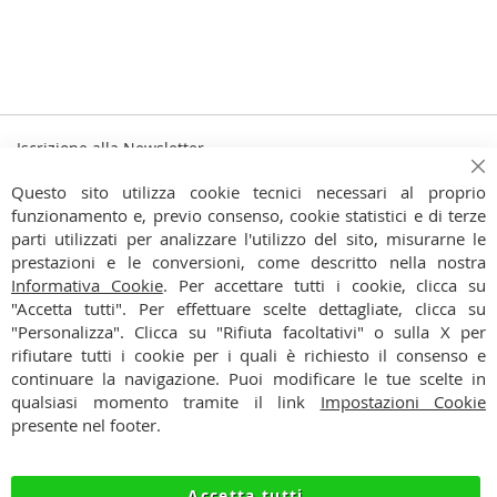
Iscrizione alla Newsletter
Iscriviti
Ch
Iscriviti
Questo sito utilizza cookie tecnici necessari al proprio
alla
funzionamento e, previo consenso, cookie statistici e di terze
Ho preso visione dell'
Informativa Privacy
nostra
parti utilizzati per analizzare l'utilizzo del sito, misurarne le
Newsletter:
prestazioni e le conversioni, come descritto nella nostra
CONTATTI
Informativa Cookie
. Per accettare tutti i cookie, clicca su
"Accetta tutti". Per effettuare scelte dettagliate, clicca su
CONDIZIONI
"Personalizza". Clicca su "Rifiuta facoltativi" o sulla X per
rifiutare tutti i cookie per i quali è richiesto il consenso e
PAGAMENTI
continuare la navigazione. Puoi modificare le tue scelte in
qualsiasi momento tramite il link
Impostazioni Cookie
SPEDIZIONI
presente nel footer.
PRIVACY
Accetta tutti