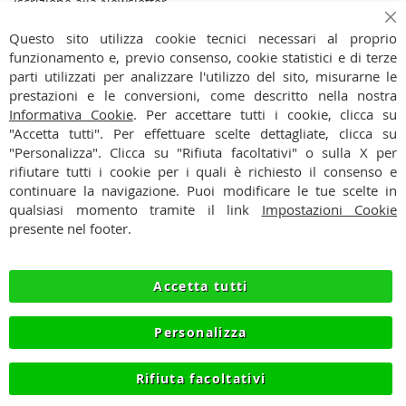
Iscrizione alla Newsletter
Iscriviti
Ch
Iscriviti
Questo sito utilizza cookie tecnici necessari al proprio
alla
funzionamento e, previo consenso, cookie statistici e di terze
Ho preso visione dell'
Informativa Privacy
nostra
parti utilizzati per analizzare l'utilizzo del sito, misurarne le
Newsletter:
prestazioni e le conversioni, come descritto nella nostra
CONTATTI
Informativa Cookie
. Per accettare tutti i cookie, clicca su
"Accetta tutti". Per effettuare scelte dettagliate, clicca su
CONDIZIONI
"Personalizza". Clicca su "Rifiuta facoltativi" o sulla X per
rifiutare tutti i cookie per i quali è richiesto il consenso e
PAGAMENTI
continuare la navigazione. Puoi modificare le tue scelte in
qualsiasi momento tramite il link
Impostazioni Cookie
SPEDIZIONI
presente nel footer.
PRIVACY
Accetta tutti
RECESSO
Personalizza
COOKIE
Rifiuta facoltativi
© 2012-2026 NIKMART.IT - P.IVA IT03420740130 - TEL
+390315476613 - INFO@NIKMART.IT