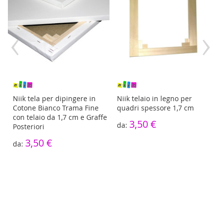
‹
›
re
Niik tela per dipingere in
Niik telaio in legno per
Cotone Bianco Trama Fine
quadri spessore 1,7 cm
con telaio da 1,7 cm e Graffe
3,50 €
Posteriori
3,50 €