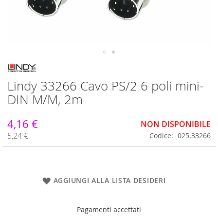
Vai
all'inizio
Lindy 33266 Cavo PS/2 6 poli mini-
della
galleria
DIN M/M, 2m
di
immagini
4,16 €
NON DISPONIBILE
5,24 €
Codice
025.33266
AGGIUNGI ALLA LISTA DESIDERI
Pagamenti accettati