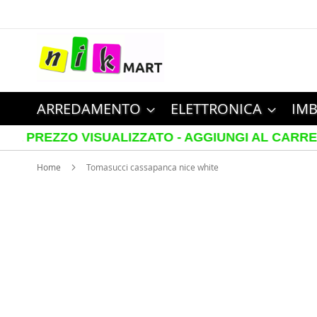
Salta
al
contenuto
ARREDAMENTO
ELETTRONICA
IMB
EZZO VISUALIZZATO - AGGIUNGI AL CARRELLO PE
Home
Tomasucci cassapanca nice white
Vai
alla
fine
della
galleria
di
immagini