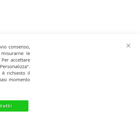
evio consenso,
Chiud
o, misurarne le
. Per accettare
Iscrizione alla Newsletter
 "Personalizza".
 è richiesto il
Iscriviti
Iscriviti
lsiasi momento
alla
Ho preso visione dell'
Informativa
nostra
Privacy
Newsletter:
tutti
FO@NIKMART.IT