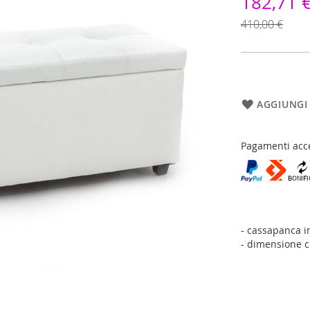
182,71 
410,00 €
AGGIUNGI 
Pagamenti acce
- cassapanca im
- dimensione c