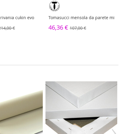
rivania cukin evo
Tomasucci mensola da parete mi
Tomas
latin
46,36 €
214,00 €
107,00 €
114
›