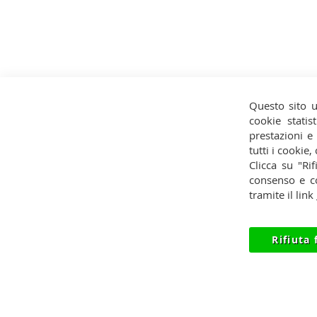
Questo sito u
cookie statist
prestazioni e
Contatti
Pagamenti
Privac
tutti i cookie,
Clicca su "Rif
Condizioni
Spedizioni
Reces
consenso e co
tramite il link
Rifiuta 
© 2012-2026 