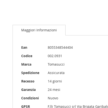
Vai
all'inizio
Maggiori Informazioni
della
galleria
di
immagini
Maggiori
Ean
8055348544404
Informazioni
Codice
002.0931
Marca
Tomasucci
Spedizione
Assicurata
Recesso
14 giorni
Garanzia
24 mesi
Condizioni
Nuovo
GPSR
F.lli Tomasucci srl Via Brigata Garib