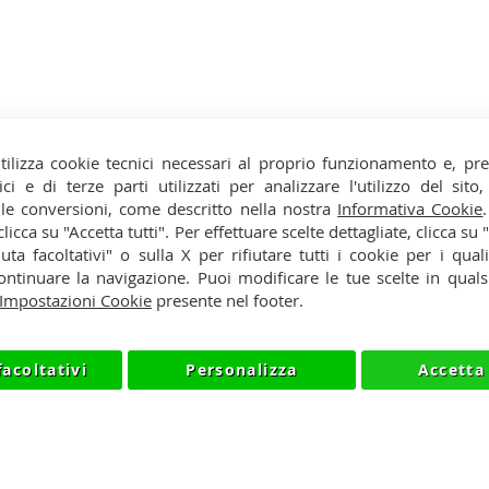
tilizza cookie tecnici necessari al proprio funzionamento e, pr
ici e di terze parti utilizzati per analizzare l'utilizzo del sit
 le conversioni, come descritto nella nostra
Informativa Cookie
y
Cookie
 clicca su "Accetta tutti". Per effettuare scelte dettagliate, clicca su
iuta facoltativi" o sulla X per rifiutare tutti i cookie per i quali
so
ntinuare la navigazione. Puoi modificare le tue scelte in qua
Impostazioni Cookie
presente nel footer.
facoltativi
Personalizza
Accetta 
NIKMART.IT - P.IVA IT03420740130 - TEL +390315476613 - IN