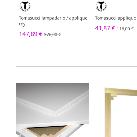
na
Tomasucci lampadario / applique
Tomasucci appliqu
roy
41,87 €
116,00 €
147,89 €
376,00 €
‹