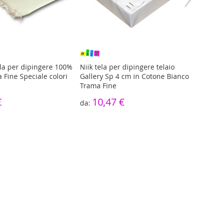
ela per dipingere 100%
Niik tela per dipingere telaio
Niik 
 Fine Speciale colori
Gallery Sp 4 cm in Cotone Bianco
misto
Trama Fine
4
€
10,47 €