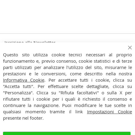
Iscrizione alla Newsletter
Iscriviti
Ch
Iscriviti
Questo sito utilizza cookie tecnici necessari al proprio
alla
funzionamento e, previo consenso, cookie statistici e di terze
Ho preso visione dell'
Informativa Privacy
nostra
parti utilizzati per analizzare l'utilizzo del sito, misurarne le
Newsletter:
prestazioni e le conversioni, come descritto nella nostra
CONTATTI
Informativa Cookie
. Per accettare tutti i cookie, clicca su
"Accetta tutti". Per effettuare scelte dettagliate, clicca su
CONDIZIONI
"Personalizza". Clicca su "Rifiuta facoltativi" o sulla X per
rifiutare tutti i cookie per i quali è richiesto il consenso e
PAGAMENTI
continuare la navigazione. Puoi modificare le tue scelte in
qualsiasi momento tramite il link
Impostazioni Cookie
SPEDIZIONI
presente nel footer.
PRIVACY