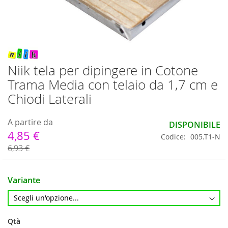
Vai
all'inizio
Niik tela per dipingere in Cotone
della
Trama Media con telaio da 1,7 cm e
galleria
di
Chiodi Laterali
immagini
A partire da
DISPONIBILE
4,85 €
Codice
005.T1-N
6,93 €
Variante
Qtà