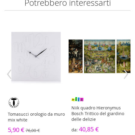
Potrebbero interessarti
‹
›
re
Niik quadro Hieronymus
Bosch Trittico del giardino
Tomasucci orologio da muro
delle delizie
mix white
40,85 €
5,90 €
76,00 €