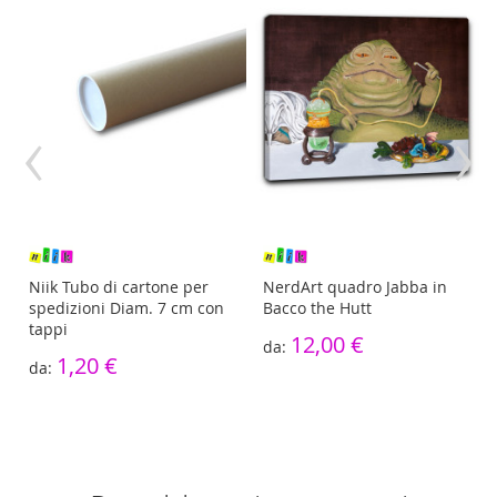
‹
›
re
Niik Tubo di cartone per
NerdArt quadro Jabba in
spedizioni Diam. 7 cm con
Bacco the Hutt
tappi
12,00 €
1,20 €