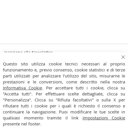
Iscrizione alla Newsletter
Iscriviti
Ch
Iscriviti
Questo sito utilizza cookie tecnici necessari al proprio
alla
funzionamento e, previo consenso, cookie statistici e di terze
Ho preso visione dell'
Informativa Privacy
nostra
parti utilizzati per analizzare l'utilizzo del sito, misurarne le
Newsletter:
prestazioni e le conversioni, come descritto nella nostra
CONTATTI
Informativa Cookie
. Per accettare tutti i cookie, clicca su
"Accetta tutti". Per effettuare scelte dettagliate, clicca su
CONDIZIONI
"Personalizza". Clicca su "Rifiuta facoltativi" o sulla X per
rifiutare tutti i cookie per i quali è richiesto il consenso e
PAGAMENTI
continuare la navigazione. Puoi modificare le tue scelte in
qualsiasi momento tramite il link
Impostazioni Cookie
SPEDIZIONI
presente nel footer.