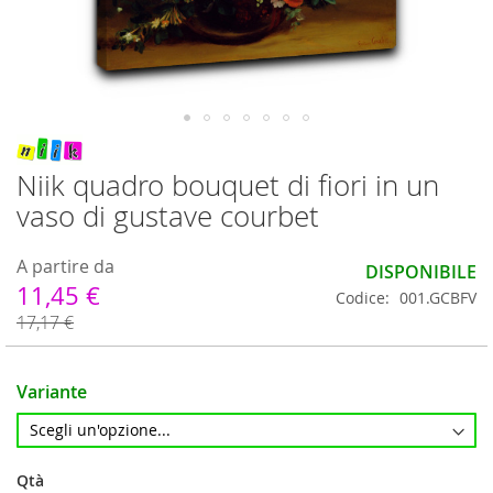
Vai
all'inizio
Niik quadro bouquet di fiori in un
della
vaso di gustave courbet
galleria
di
immagini
A partire da
DISPONIBILE
11,45 €
Codice
001.GCBFV
17,17 €
Variante
Qtà