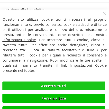
Iscrizione alla Newsletter
Iscriviti
Ch
Iscriviti
Questo sito utilizza cookie tecnici necessari al proprio
alla
funzionamento e, previo consenso, cookie statistici e di terze
Ho preso visione dell'
Informativa Privacy
nostra
parti utilizzati per analizzare l'utilizzo del sito, misurarne le
Newsletter:
prestazioni e le conversioni, come descritto nella nostra
CONTATTI
Informativa Cookie
. Per accettare tutti i cookie, clicca su
"Accetta tutti". Per effettuare scelte dettagliate, clicca su
CONDIZIONI
"Personalizza". Clicca su "Rifiuta facoltativi" o sulla X per
rifiutare tutti i cookie per i quali è richiesto il consenso e
PAGAMENTI
continuare la navigazione. Puoi modificare le tue scelte in
qualsiasi momento tramite il link
Impostazioni Cookie
SPEDIZIONI
presente nel footer.
PRIVACY
Accetta tutti
RECESSO
Personalizza
COOKIE