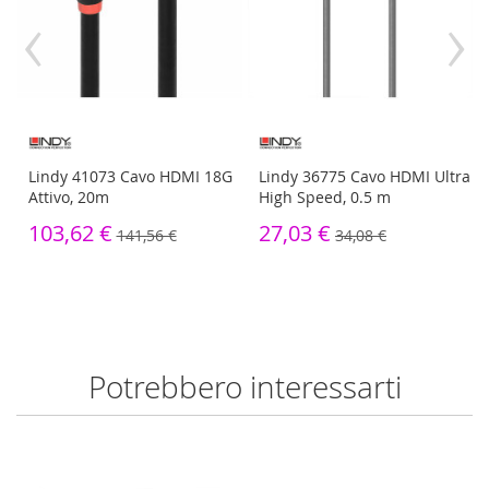
‹
›
rt
Lindy 41073 Cavo HDMI 18G
Lindy 36775 Cavo HDMI Ultra
Attivo, 20m
High Speed, 0.5 m
103,62 €
27,03 €
141,56 €
34,08 €
Potrebbero interessarti