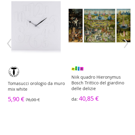
‹
›
re
Niik quadro Hieronymus
Bosch Trittico del giardino
Tomasucci orologio da muro
delle delizie
mix white
40,85 €
5,90 €
76,00 €