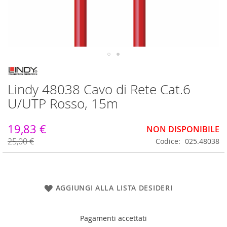
Vai
all'inizio
Lindy 48038 Cavo di Rete Cat.6
della
galleria
U/UTP Rosso, 15m
di
immagini
19,83 €
NON DISPONIBILE
25,00 €
Codice
025.48038
AGGIUNGI ALLA LISTA DESIDERI
Pagamenti accettati