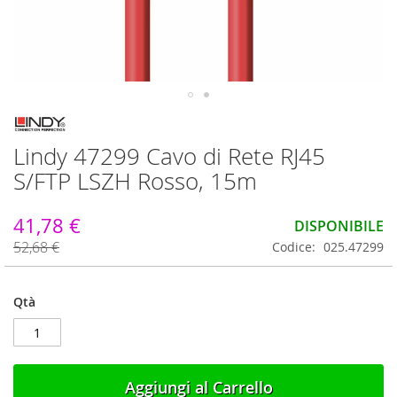
Vai
all'inizio
Lindy 47299 Cavo di Rete RJ45
della
galleria
S/FTP LSZH Rosso, 15m
di
immagini
41,78 €
DISPONIBILE
52,68 €
Codice
025.47299
Qtà
Aggiungi al Carrello