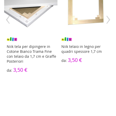
‹
›
re
Niik tela per dipingere in
Niik telaio in legno per
Cotone Bianco Trama Fine
quadri spessore 1,7 cm
con telaio da 1,7 cm e Graffe
3,50 €
Posteriori
3,50 €