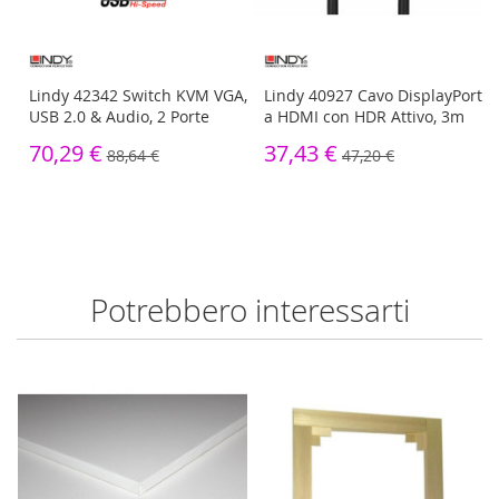
60
Lindy 42342 Switch KVM VGA,
Lindy 40927 Cavo DisplayPort
USB 2.0 & Audio, 2 Porte
a HDMI con HDR Attivo, 3m
70,29 €
37,43 €
88,64 €
47,20 €
Potrebbero interessarti