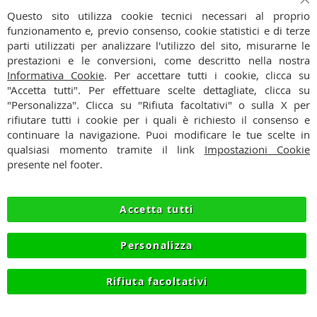
Iscriviti
Ch
Iscriviti
Questo sito utilizza cookie tecnici necessari al proprio
alla
funzionamento e, previo consenso, cookie statistici e di terze
Ho preso visione dell'
Informativa Privacy
nostra
parti utilizzati per analizzare l'utilizzo del sito, misurarne le
Newsletter:
prestazioni e le conversioni, come descritto nella nostra
CONTATTI
Informativa Cookie
. Per accettare tutti i cookie, clicca su
"Accetta tutti". Per effettuare scelte dettagliate, clicca su
CONDIZIONI
"Personalizza". Clicca su "Rifiuta facoltativi" o sulla X per
rifiutare tutti i cookie per i quali è richiesto il consenso e
PAGAMENTI
continuare la navigazione. Puoi modificare le tue scelte in
qualsiasi momento tramite il link
Impostazioni Cookie
SPEDIZIONI
presente nel footer.
PRIVACY
Accetta tutti
RECESSO
Personalizza
COOKIE
Rifiuta facoltativi
© 2012-2026 NIKMART.IT - P.IVA IT03420740130 - TEL
+390315476613 - INFO@NIKMART.IT