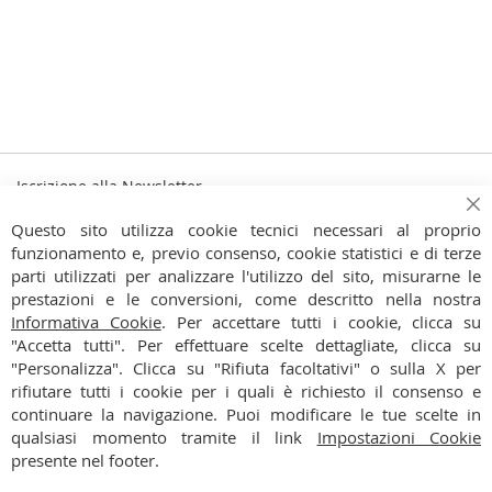
Iscrizione alla Newsletter
Iscriviti
Ch
Iscriviti
Questo sito utilizza cookie tecnici necessari al proprio
alla
funzionamento e, previo consenso, cookie statistici e di terze
Ho preso visione dell'
Informativa Privacy
nostra
parti utilizzati per analizzare l'utilizzo del sito, misurarne le
Newsletter:
prestazioni e le conversioni, come descritto nella nostra
CONTATTI
Informativa Cookie
. Per accettare tutti i cookie, clicca su
"Accetta tutti". Per effettuare scelte dettagliate, clicca su
CONDIZIONI
"Personalizza". Clicca su "Rifiuta facoltativi" o sulla X per
rifiutare tutti i cookie per i quali è richiesto il consenso e
PAGAMENTI
continuare la navigazione. Puoi modificare le tue scelte in
qualsiasi momento tramite il link
Impostazioni Cookie
SPEDIZIONI
presente nel footer.