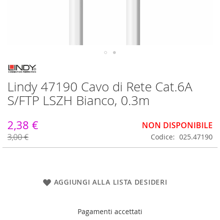
Vai
all'inizio
Lindy 47190 Cavo di Rete Cat.6A
della
galleria
S/FTP LSZH Bianco, 0.3m
di
immagini
2,38 €
NON DISPONIBILE
3,00 €
Codice
025.47190
AGGIUNGI ALLA LISTA DESIDERI
Pagamenti accettati