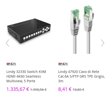
‹
›
Lindy 32330 Switch KVM
Lindy 47920 Cavo di Rete
HDMI 4K60 Seamless
Cat.6A S/FTP GRS TPE Grigio,
Multiview, 5 Porte
3m
1.335,67 €
8,41 €
1.990,56 €
10,60 €