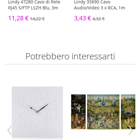
I
Lindy 47280 Cavo di Rete
Lindy 35690 Cavo
RJ45 S/FTP LSZH Blu, 3m
Audio/Video 3 x RCA, 1m
11,28 €
3,43 €
14,22 €
4,32 €
Potrebbero interessarti
‹
›