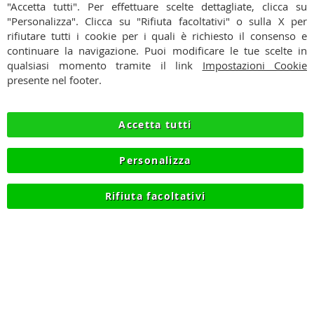
"Accetta tutti". Per effettuare scelte dettagliate, clicca su
CONDIZIONI
"Personalizza". Clicca su "Rifiuta facoltativi" o sulla X per
rifiutare tutti i cookie per i quali è richiesto il consenso e
PAGAMENTI
continuare la navigazione. Puoi modificare le tue scelte in
qualsiasi momento tramite il link
Impostazioni Cookie
SPEDIZIONI
presente nel footer.
PRIVACY
Accetta tutti
RECESSO
Personalizza
COOKIE
Rifiuta facoltativi
© 2012-2026 NIKMART.IT - P.IVA IT03420740130 - TEL
+390315476613 - INFO@NIKMART.IT