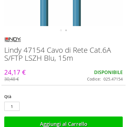
Vai
all'inizio
Lindy 47154 Cavo di Rete Cat.6A
della
galleria
S/FTP LSZH Blu, 15m
di
immagini
24,17 €
DISPONIBILE
30,48 €
Codice
025.47154
Qtà
Aggiungi al Carrello