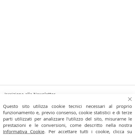
Iscrizione alla Newsletter
Iscriviti
Ch
Iscriviti
Questo sito utilizza cookie tecnici necessari al proprio
alla
funzionamento e, previo consenso, cookie statistici e di terze
Ho preso visione dell'
Informativa Privacy
nostra
parti utilizzati per analizzare l'utilizzo del sito, misurarne le
Newsletter:
prestazioni e le conversioni, come descritto nella nostra
CONTATTI
Informativa Cookie
. Per accettare tutti i cookie, clicca su