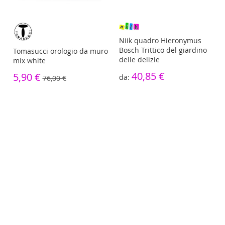
re
Niik quadro Hieronymus
Bosch Trittico del giardino
Tomasucci orologio da muro
delle delizie
mix white
40,85 €
5,90 €
76,00 €