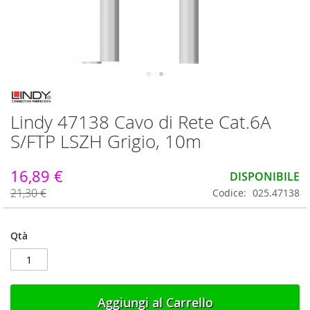
Vai
all'inizio
Lindy 47138 Cavo di Rete Cat.6A
della
galleria
S/FTP LSZH Grigio, 10m
di
immagini
16,89 €
DISPONIBILE
21,30 €
Codice
025.47138
Qtà
Aggiungi al Carrello