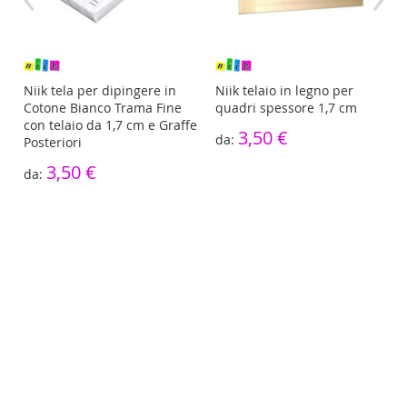
re
Niik tela per dipingere in
Niik telaio in legno per
Cotone Bianco Trama Fine
quadri spessore 1,7 cm
con telaio da 1,7 cm e Graffe
3,50 €
Posteriori
3,50 €