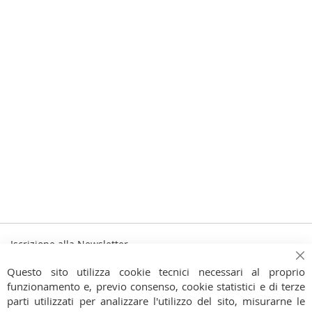
Iscrizione alla Newsletter
Iscriviti
Ch
Iscriviti
Questo sito utilizza cookie tecnici necessari al proprio
alla
funzionamento e, previo consenso, cookie statistici e di terze
Ho preso visione dell'
Informativa Privacy
nostra
parti utilizzati per analizzare l'utilizzo del sito, misurarne le
Newsletter: