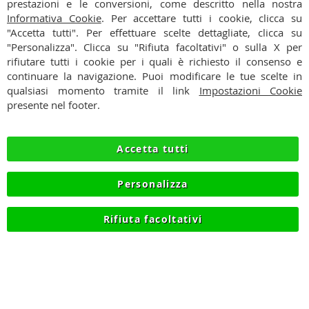
prestazioni e le conversioni, come descritto nella nostra
CONTATTI
Informativa Cookie
. Per accettare tutti i cookie, clicca su
"Accetta tutti". Per effettuare scelte dettagliate, clicca su
CONDIZIONI
"Personalizza". Clicca su "Rifiuta facoltativi" o sulla X per
rifiutare tutti i cookie per i quali è richiesto il consenso e
PAGAMENTI
continuare la navigazione. Puoi modificare le tue scelte in
qualsiasi momento tramite il link
Impostazioni Cookie
SPEDIZIONI
presente nel footer.
PRIVACY
Accetta tutti
RECESSO
Personalizza
COOKIE
Rifiuta facoltativi
© 2012-2026 NIKMART.IT - P.IVA IT03420740130 - TEL
+390315476613 - INFO@NIKMART.IT