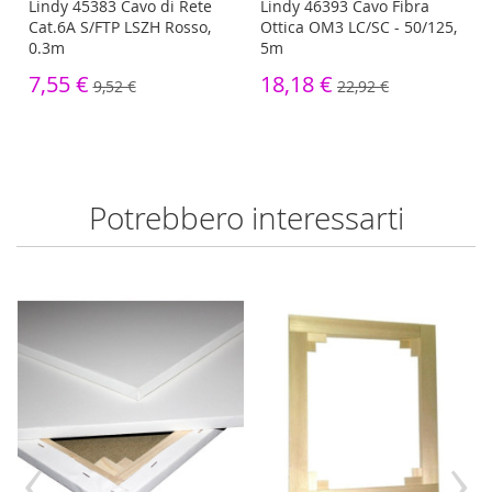
i
Lindy 45383 Cavo di Rete
Lindy 46393 Cavo Fibra
Cat.6A S/FTP LSZH Rosso,
Ottica OM3 LC/SC - 50/125,
0.3m
5m
7,55 €
18,18 €
9,52 €
22,92 €
Potrebbero interessarti
‹
›