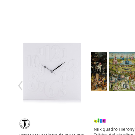
‹
ere 100%
Niik quadro Hieron
colori
Trittico del giardino 