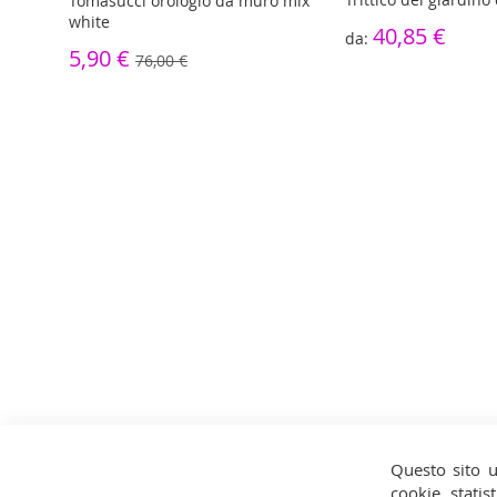
Tomasucci orologio da muro mix
white
40,85 €
5,90 €
76,00 €
Questo sito u
cookie statist