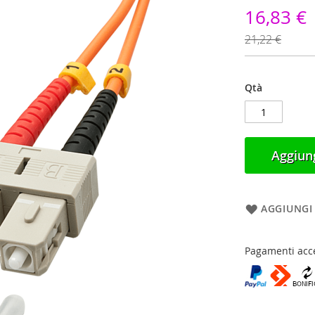
16,83 €
21,22 €
Qtà
Aggiung
AGGIUNGI 
Pagamenti acce