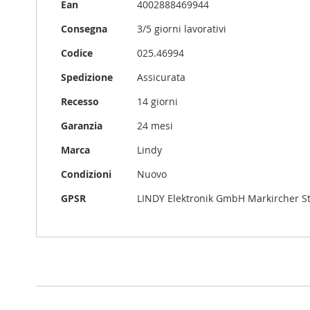
Maggiori
Ean
4002888469944
Informazioni
Consegna
3/5 giorni lavorativi
Codice
025.46994
Spedizione
Assicurata
Recesso
14 giorni
Garanzia
24 mesi
Marca
Lindy
Condizioni
Nuovo
GPSR
LINDY Elektronik GmbH Markircher S