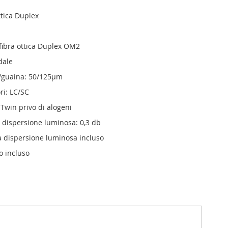
ttica Duplex
 fibra ottica Duplex OM2
dale
/guaina: 50/125µm
ri: LC/SC
 Twin privo di alogeni
dispersione luminosa: 0,3 db
la dispersione luminosa incluso
o incluso