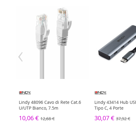
‹
t.6
Lindy 48096 Cavo di Rete Cat.6
Lindy 43414 Hub US
U/UTP Bianco, 7.5m
Tipo C, 4 Porte
10,06 €
30,07 €
12,68 €
37,92 €