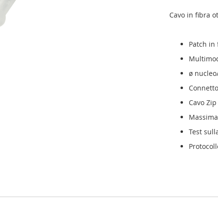
Cavo in fibra o
Patch in
Multimo
ø nucleo
Connetto
Cavo Zip
Massima 
Test sul
Protocoll