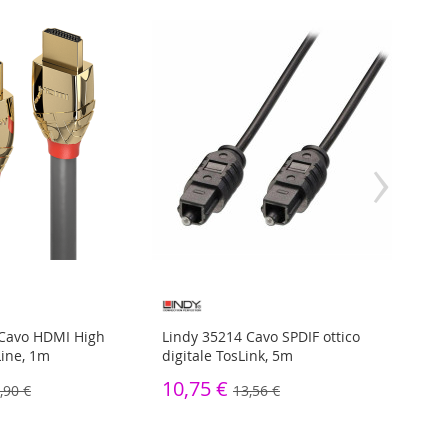
›
 Cavo HDMI High
Lindy 35214 Cavo SPDIF ottico
Lindy
ine, 1m
digitale TosLink, 5m
S/FTP
10,75 €
6,03
,90 €
13,56 €