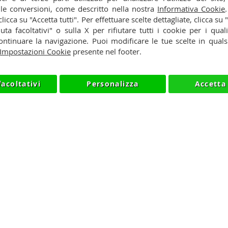
 le conversioni, come descritto nella nostra
Informativa Cookie
y
Cookie
 clicca su "Accetta tutti". Per effettuare scelte dettagliate, clicca su
iuta facoltativi" o sulla X per rifiutare tutti i cookie per i quali
so
ntinuare la navigazione. Puoi modificare le tue scelte in qua
Impostazioni Cookie
presente nel footer.
facoltativi
Personalizza
Accetta 
NIKMART.IT - P.IVA IT03420740130 - TEL +390315476613 - IN