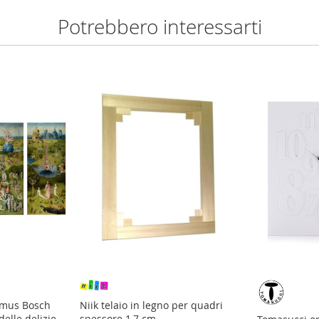
Potrebbero interessarti
ymus Bosch
Niik telaio in legno per quadri
delle delizie
spessore 1,7 cm