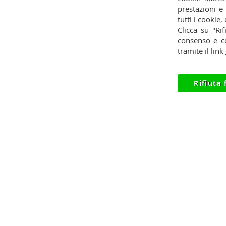
prestazioni e
Contatti
Pagamenti
Privac
tutti i cookie,
Clicca su "Rif
Condizioni
Spedizioni
Reces
consenso e co
tramite il link
Rifiuta 
© 2012-2026 