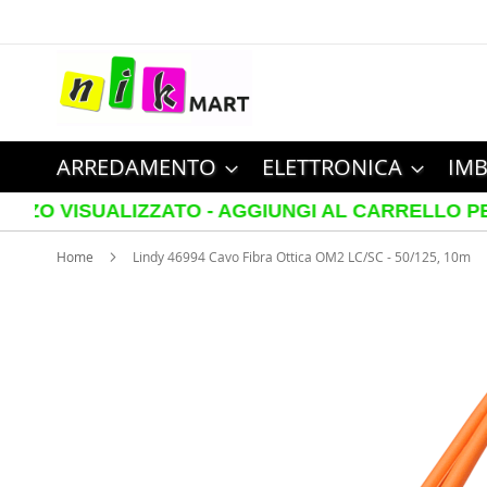
Salta
al
contenuto
ARREDAMENTO
ELETTRONICA
IMB
ISUALIZZATO - AGGIUNGI AL CARRELLO PER VEDER
Home
Lindy 46994 Cavo Fibra Ottica OM2 LC/SC - 50/125, 10m
Vai
alla
fine
della
galleria
di
immagini