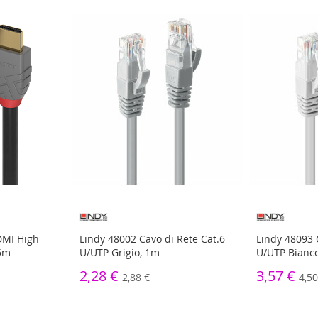
DMI High
Lindy 48002 Cavo di Rete Cat.6
Lindy 48093 
 5m
U/UTP Grigio, 1m
U/UTP Bianc
2,28 €
3,57 €
2,88 €
4,50