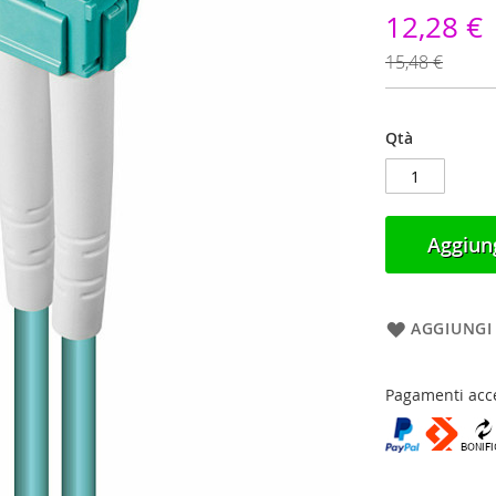
12,28 €
15,48 €
Qtà
Aggiung
AGGIUNGI 
Pagamenti acce