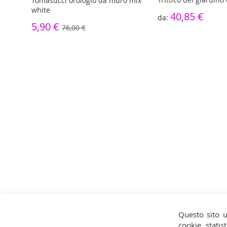
Tomasucci orologio da muro mix
white
40,85 €
5,90 €
76,00 €
Questo sito u
cookie statist