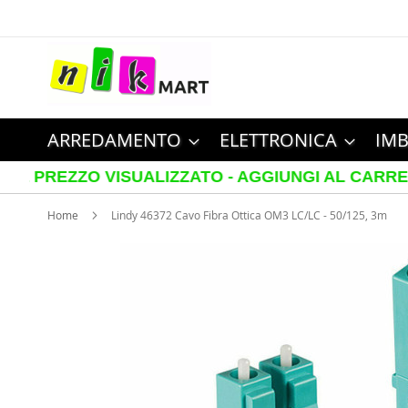
Salta
al
contenuto
ARREDAMENTO
ELETTRONICA
IMB
PREZZO VISUALIZZATO - AGGIUNGI AL CARRELLO P
Home
Lindy 46372 Cavo Fibra Ottica OM3 LC/LC - 50/125, 3m
Vai
alla
fine
della
galleria
di
immagini