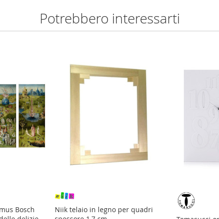
Potrebbero interessarti
ymus Bosch
Niik telaio in legno per quadri
delle delizie
spessore 1,7 cm