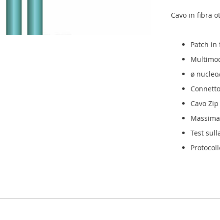
Cavo in fibra o
Patch in
Multimo
ø nucleo
Connetto
Cavo Zip
Massima 
Test sul
Protocoll