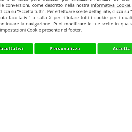
 le conversioni, come descritto nella nostra
Informativa Cookie
y
Cookie
 clicca su "Accetta tutti". Per effettuare scelte dettagliate, clicca su
iuta facoltativi" o sulla X per rifiutare tutti i cookie per i quali
so
ntinuare la navigazione. Puoi modificare le tue scelte in qua
Impostazioni Cookie
presente nel footer.
facoltativi
Personalizza
Accetta 
NIKMART.IT - P.IVA IT03420740130 - TEL +390315476613 - IN