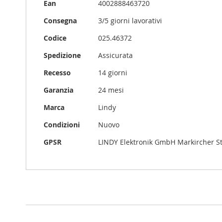
Maggiori
Ean
4002888463720
Informazioni
Consegna
3/5 giorni lavorativi
Codice
025.46372
Spedizione
Assicurata
Recesso
14 giorni
Garanzia
24 mesi
Marca
Lindy
Condizioni
Nuovo
GPSR
LINDY Elektronik GmbH Markircher S