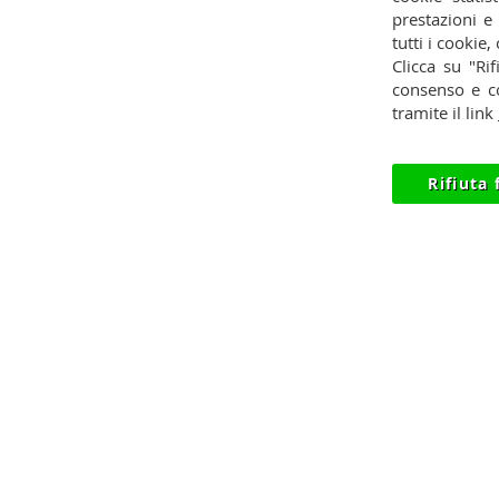
prestazioni e
Contatti
Pagamenti
Privac
tutti i cookie,
Clicca su "Rif
Condizioni
Spedizioni
Reces
consenso e co
tramite il link
Rifiuta 
© 2012-2026 