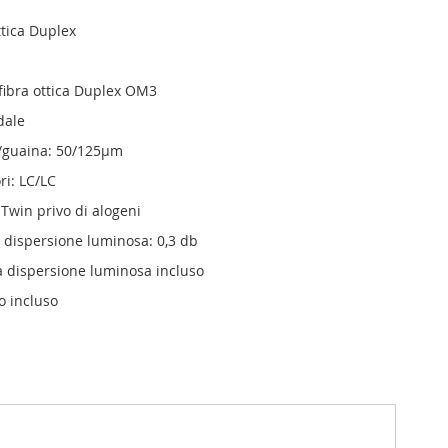
ttica Duplex
 fibra ottica Duplex OM3
dale
/guaina: 50/125µm
ri: LC/LC
 Twin privo di alogeni
dispersione luminosa: 0,3 db
la dispersione luminosa incluso
o incluso