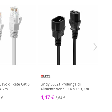
›
Cavo di Rete Cat.6
Lindy 30321 Prolunga di
Lindy
o, 2m
Alimentazione C14 a C13, 1m
S/FTP
4,47 €
3,70
 €
5,64 €