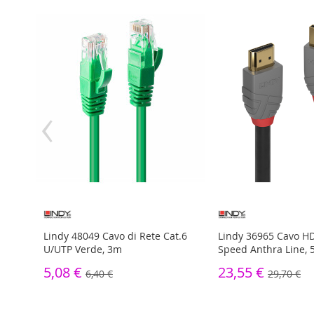
‹
t.6A
Lindy 48049 Cavo di Rete Cat.6
Lindy 36965 Cavo H
U/UTP Verde, 3m
Speed Anthra Line,
5,08 €
23,55 €
6,40 €
29,70 €