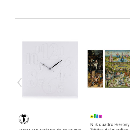
‹
ere 100%
Niik quadro Hieron
colori
Trittico del giardino 