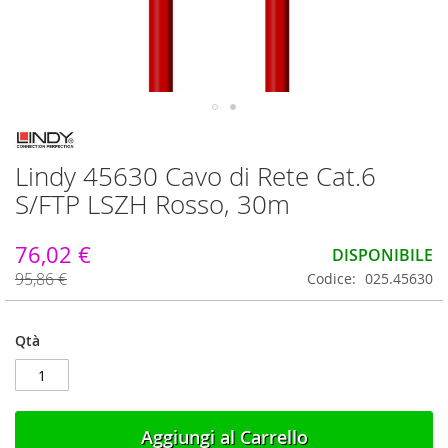
Vai
all'inizio
Lindy 45630 Cavo di Rete Cat.6
della
galleria
S/FTP LSZH Rosso, 30m
di
immagini
76,02 €
DISPONIBILE
95,86 €
Codice
025.45630
Qtà
Aggiungi al Carrello