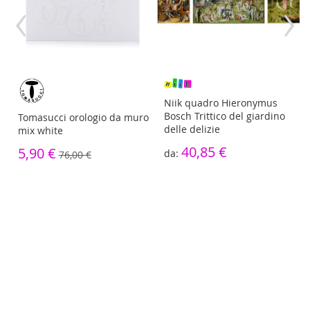
‹
›
re
Niik quadro Hieronymus
Bosch Trittico del giardino
Tomasucci orologio da muro
delle delizie
mix white
40,85 €
5,90 €
76,00 €