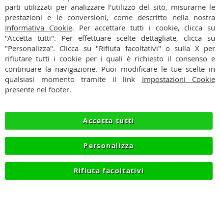
Ho preso visione dell'
Informativa Privacy
nostra
parti utilizzati per analizzare l'utilizzo del sito, misurarne le
Newsletter:
prestazioni e le conversioni, come descritto nella nostra
CONTATTI
Informativa Cookie
. Per accettare tutti i cookie, clicca su
"Accetta tutti". Per effettuare scelte dettagliate, clicca su
CONDIZIONI
"Personalizza". Clicca su "Rifiuta facoltativi" o sulla X per
rifiutare tutti i cookie per i quali è richiesto il consenso e
PAGAMENTI
continuare la navigazione. Puoi modificare le tue scelte in
qualsiasi momento tramite il link
Impostazioni Cookie
SPEDIZIONI
presente nel footer.
PRIVACY
Accetta tutti
RECESSO
Personalizza
COOKIE
Rifiuta facoltativi
© 2012-2026 NIKMART.IT - P.IVA IT03420740130 - TEL
+390315476613 - INFO@NIKMART.IT