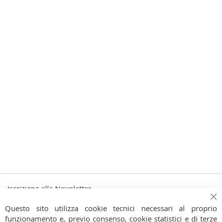
Iscrizione alla Newsletter
Iscriviti
Ch
Iscriviti
Questo sito utilizza cookie tecnici necessari al proprio
alla
funzionamento e, previo consenso, cookie statistici e di terze