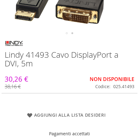
Vai
all'inizio
Lindy 41493 Cavo DisplayPort a
della
galleria
DVI, 5m
di
immagini
30,26 €
NON DISPONIBILE
38,16 €
Codice
025.41493
AGGIUNGI ALLA LISTA DESIDERI
Pagamenti accettati