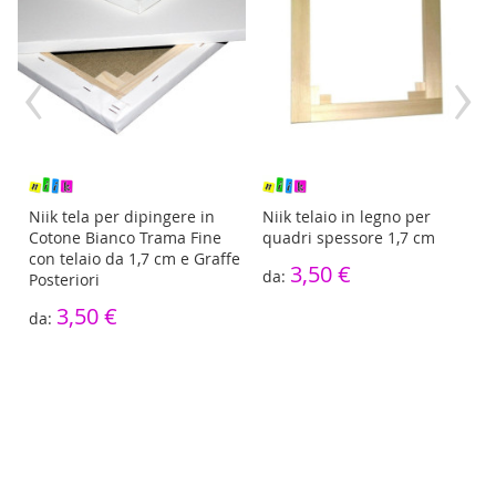
‹
›
re
Niik tela per dipingere in
Niik telaio in legno per
Cotone Bianco Trama Fine
quadri spessore 1,7 cm
con telaio da 1,7 cm e Graffe
3,50 €
Posteriori
3,50 €