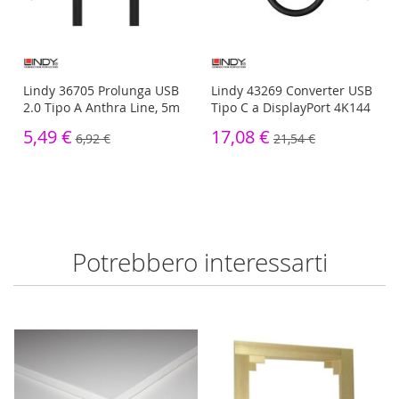
4
Lindy 36705 Prolunga USB
Lindy 43269 Converter USB
2.0 Tipo A Anthra Line, 5m
Tipo C a DisplayPort 4K144
5,49 €
17,08 €
6,92 €
21,54 €
Potrebbero interessarti