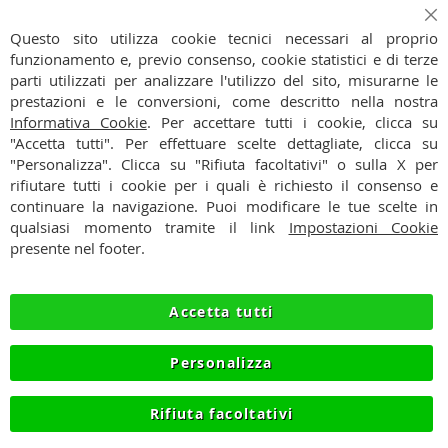
Iscriviti
Ch
Iscriviti
Questo sito utilizza cookie tecnici necessari al proprio
alla
funzionamento e, previo consenso, cookie statistici e di terze
Ho preso visione dell'
Informativa Privacy
nostra
parti utilizzati per analizzare l'utilizzo del sito, misurarne le
Newsletter:
prestazioni e le conversioni, come descritto nella nostra
CONTATTI
Informativa Cookie
. Per accettare tutti i cookie, clicca su
"Accetta tutti". Per effettuare scelte dettagliate, clicca su
CONDIZIONI
"Personalizza". Clicca su "Rifiuta facoltativi" o sulla X per
rifiutare tutti i cookie per i quali è richiesto il consenso e
PAGAMENTI
continuare la navigazione. Puoi modificare le tue scelte in
qualsiasi momento tramite il link
Impostazioni Cookie
SPEDIZIONI
presente nel footer.
PRIVACY
Accetta tutti
RECESSO
Personalizza
COOKIE
Rifiuta facoltativi
© 2012-2026 NIKMART.IT - P.IVA IT03420740130 - TEL
+390315476613 - INFO@NIKMART.IT