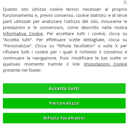
Iscriviti
Ch
Iscriviti
Questo sito utilizza cookie tecnici necessari al proprio
alla
funzionamento e, previo consenso, cookie statistici e di terze
Ho preso visione dell'
Informativa Privacy
nostra
parti utilizzati per analizzare l'utilizzo del sito, misurarne le
Newsletter:
prestazioni e le conversioni, come descritto nella nostra
CONTATTI
Informativa Cookie
. Per accettare tutti i cookie, clicca su
"Accetta tutti". Per effettuare scelte dettagliate, clicca su
CONDIZIONI
"Personalizza". Clicca su "Rifiuta facoltativi" o sulla X per
rifiutare tutti i cookie per i quali è richiesto il consenso e
PAGAMENTI
continuare la navigazione. Puoi modificare le tue scelte in
qualsiasi momento tramite il link
Impostazioni Cookie
SPEDIZIONI
presente nel footer.
PRIVACY
Accetta tutti
RECESSO
Personalizza
COOKIE
Rifiuta facoltativi
© 2012-2026 NIKMART.IT - P.IVA IT03420740130 - TEL
+390315476613 - INFO@NIKMART.IT