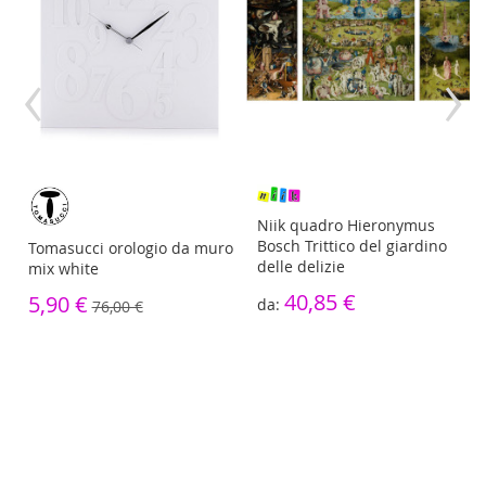
‹
›
re
Niik quadro Hieronymus
Bosch Trittico del giardino
Tomasucci orologio da muro
delle delizie
mix white
40,85 €
5,90 €
76,00 €