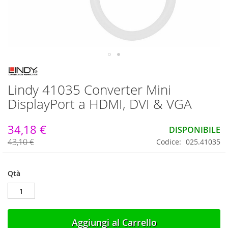
Vai
all'inizio
Lindy 41035 Converter Mini
della
galleria
DisplayPort a HDMI, DVI & VGA
di
immagini
34,18 €
DISPONIBILE
43,10 €
Codice
025.41035
Qtà
Aggiungi al Carrello