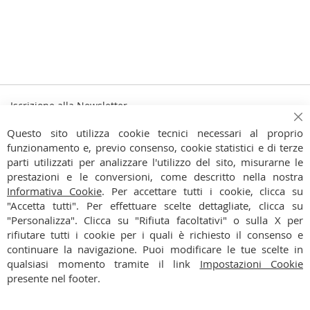
Iscrizione alla Newsletter
Iscriviti
Ch
Iscriviti
Questo sito utilizza cookie tecnici necessari al proprio
alla
funzionamento e, previo consenso, cookie statistici e di terze
Ho preso visione dell'
Informativa Privacy
nostra
parti utilizzati per analizzare l'utilizzo del sito, misurarne le
Newsletter:
prestazioni e le conversioni, come descritto nella nostra
CONTATTI
Informativa Cookie
. Per accettare tutti i cookie, clicca su
"Accetta tutti". Per effettuare scelte dettagliate, clicca su
CONDIZIONI
"Personalizza". Clicca su "Rifiuta facoltativi" o sulla X per
rifiutare tutti i cookie per i quali è richiesto il consenso e
PAGAMENTI
continuare la navigazione. Puoi modificare le tue scelte in
qualsiasi momento tramite il link
Impostazioni Cookie
SPEDIZIONI
presente nel footer.
PRIVACY