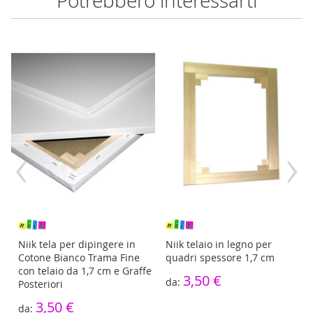
Potrebbero interessarti
‹
›
re
Niik tela per dipingere in
Niik telaio in legno per
Cotone Bianco Trama Fine
quadri spessore 1,7 cm
con telaio da 1,7 cm e Graffe
3,50 €
Posteriori
3,50 €