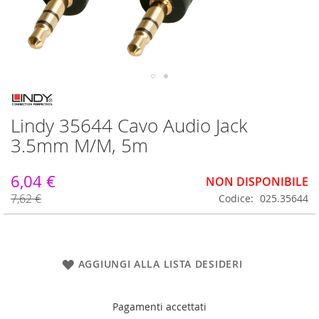
Vai
all'inizio
Lindy 35644 Cavo Audio Jack
della
galleria
3.5mm M/M, 5m
di
immagini
6,04 €
NON DISPONIBILE
7,62 €
Codice
025.35644
AGGIUNGI ALLA LISTA DESIDERI
Pagamenti accettati