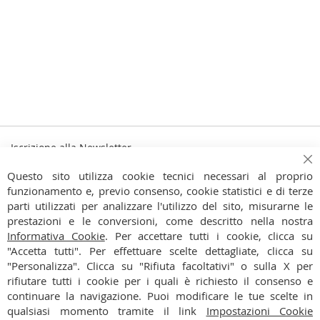
Iscrizione alla Newsletter
Iscriviti
Ch
Iscriviti
Questo sito utilizza cookie tecnici necessari al proprio
alla
funzionamento e, previo consenso, cookie statistici e di terze
Ho preso visione dell'
Informativa Privacy
nostra
parti utilizzati per analizzare l'utilizzo del sito, misurarne le
Newsletter:
prestazioni e le conversioni, come descritto nella nostra
CONTATTI
Informativa Cookie
. Per accettare tutti i cookie, clicca su
"Accetta tutti". Per effettuare scelte dettagliate, clicca su
CONDIZIONI
"Personalizza". Clicca su "Rifiuta facoltativi" o sulla X per
rifiutare tutti i cookie per i quali è richiesto il consenso e
PAGAMENTI
continuare la navigazione. Puoi modificare le tue scelte in
qualsiasi momento tramite il link
Impostazioni Cookie