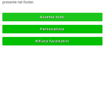
SPEDIZIONI
presente nel footer.
PRIVACY
Accetta tutti
RECESSO
Personalizza
COOKIE
Rifiuta facoltativi
© 2012-2026 NIKMART.IT - P.IVA IT03420740130 - TEL
+390315476613 - INFO@NIKMART.IT