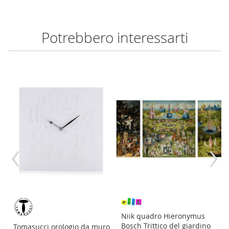
Potrebbero interessarti
‹
›
re
Niik quadro Hieronymus
Bosch Trittico del giardino
Tomasucci orologio da muro