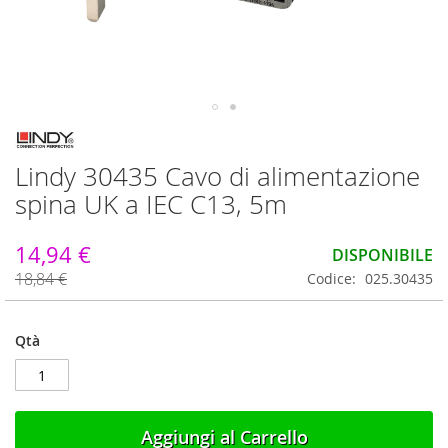
Vai
all'inizio
Lindy 30435 Cavo di alimentazione
della
galleria
spina UK a IEC C13, 5m
di
immagini
14,94 €
DISPONIBILE
18,84 €
Codice
025.30435
Qtà
Aggiungi al Carrello