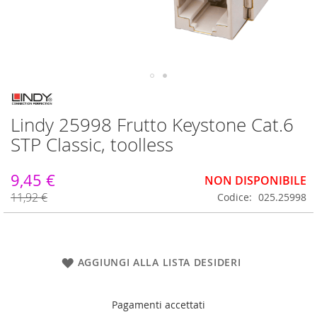
Vai
all'inizio
Lindy 25998 Frutto Keystone Cat.6
della
galleria
STP Classic, toolless
di
immagini
9,45 €
NON DISPONIBILE
11,92 €
Codice
025.25998
AGGIUNGI ALLA LISTA DESIDERI
Pagamenti accettati