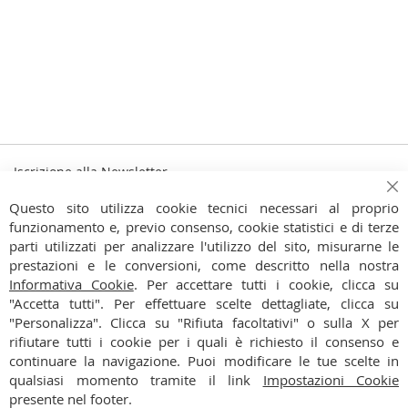
Iscrizione alla Newsletter
Iscriviti
Ch
Iscriviti
Questo sito utilizza cookie tecnici necessari al proprio
alla
funzionamento e, previo consenso, cookie statistici e di terze
Ho preso visione dell'
Informativa Privacy
nostra
parti utilizzati per analizzare l'utilizzo del sito, misurarne le
Newsletter:
prestazioni e le conversioni, come descritto nella nostra
CONTATTI
Informativa Cookie
. Per accettare tutti i cookie, clicca su
"Accetta tutti". Per effettuare scelte dettagliate, clicca su
CONDIZIONI
"Personalizza". Clicca su "Rifiuta facoltativi" o sulla X per
rifiutare tutti i cookie per i quali è richiesto il consenso e
PAGAMENTI
continuare la navigazione. Puoi modificare le tue scelte in
qualsiasi momento tramite il link
Impostazioni Cookie
SPEDIZIONI
presente nel footer.