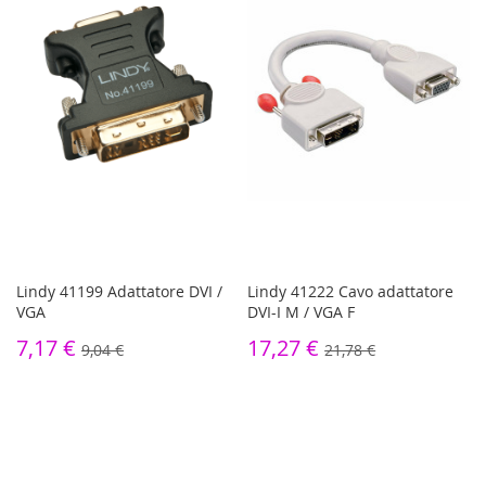
Lindy 41199 Adattatore DVI /
Lindy 41222 Cavo adattatore
VGA
DVI-I M / VGA F
7,17 €
17,27 €
9,04 €
21,78 €