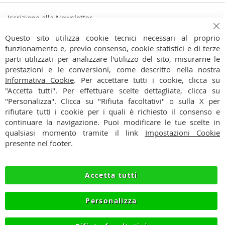
Iscrizione alla Newsletter
Iscriviti
Ch
Iscriviti
Questo sito utilizza cookie tecnici necessari al proprio
alla
funzionamento e, previo consenso, cookie statistici e di terze
Ho preso visione dell'
Informativa Privacy
nostra
parti utilizzati per analizzare l'utilizzo del sito, misurarne le
Newsletter:
prestazioni e le conversioni, come descritto nella nostra
CONTATTI
Informativa Cookie
. Per accettare tutti i cookie, clicca su
"Accetta tutti". Per effettuare scelte dettagliate, clicca su
CONDIZIONI
"Personalizza". Clicca su "Rifiuta facoltativi" o sulla X per
rifiutare tutti i cookie per i quali è richiesto il consenso e
PAGAMENTI
continuare la navigazione. Puoi modificare le tue scelte in
qualsiasi momento tramite il link
Impostazioni Cookie
SPEDIZIONI
presente nel footer.
PRIVACY
Accetta tutti
RECESSO
Personalizza
COOKIE