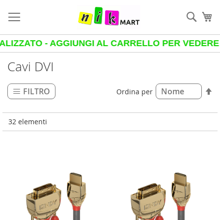
Salta
al
Cerca
Ca
contenuto
ATO - AGGIUNGI AL CARRELLO PER VEDERE IL PRE
Cavi DVI
Im
FILTRO
Ordina per
la
di
de
32
elementi